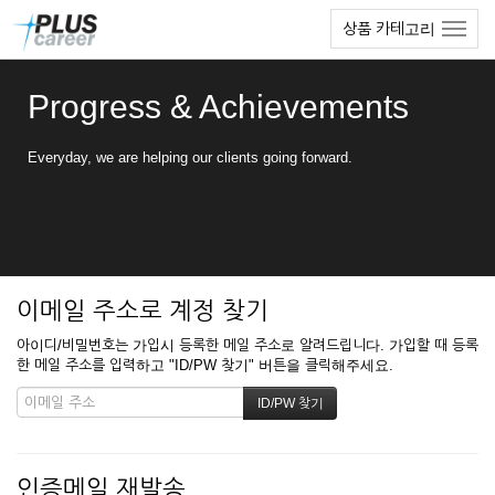
본
메
상품 카테고리
문
뉴
바
토
로
글
Progress & Achievements
가
하
기
기
Everyday, we are helping our clients going forward.
이메일 주소로 계정 찾기
아이디/비밀번호는 가입시 등록한 메일 주소로 알려드립니다. 가입할 때 등록
한 메일 주소를 입력하고 "ID/PW 찾기" 버튼을 클릭해주세요.
인증메일 재발송