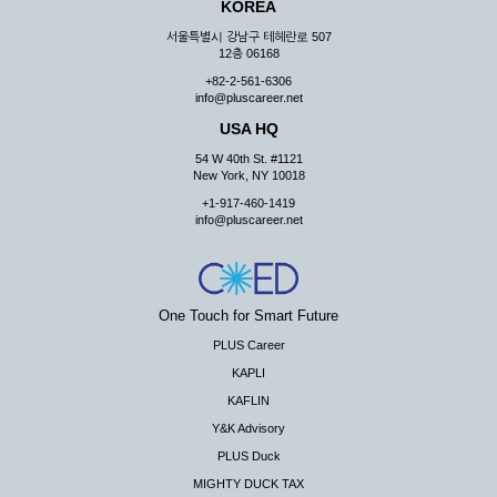
KOREA
서울특별시 강남구 테헤란로 507
12층 06168
+82-2-561-6306
info@pluscareer.net
USA HQ
54 W 40th St. #1121
New York, NY 10018
+1-917-460-1419
info@pluscareer.net
One Touch for Smart Future
PLUS Career
KAPLI
KAFLIN
Y&K Advisory
PLUS Duck
MIGHTY DUCK TAX