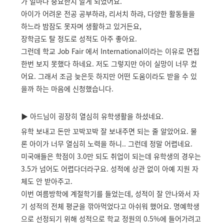
가 얼마나 중요한지 알게 되었어요.
아이가 어려운 전공 공부하랴, 리서치 하랴, 다양한 활동들을
하느라 밤잠도 못자며 생활하고 있거든요,
장학금도 탈 정도로 성적도 아주 좋아요.
그런데 학교 Job Fair 에서 International이라는 이유로 면접
한번 보지 못했다 하네요. 저도 그렇지만 아이 실망이 너무 컸
어요. 그래서 조금 늦은듯 하지만 어떤 도움이라도 받을 수 있
을까 하는 마음에 신청했습니다.
▶
아드님이 굉장히 열심히 유학생활을 하셨네요.
유학 보내고 돈만 꼬박꼬박 잘 보내주면 되는 줄 알았어요. 물
론 아이가 너무 열심히 노력을 하니.. 그런데 정말 어렵네요.
미국애들은 학점이 3.0만 되도 취업이 되는데 유학생의 경우는
3.5가 넘어도 어렵다더라구요. 성적에 상관 없이 아예 지원 자
체도 안 받아주고.
이번 여름방학에 계절학기를 들었는데, 성적이 잘 안나와서 자
기 성적의 전체 평균을 깎아먹었다고 아쉬워 했어요. 명예학생
으로 선정되기 위해 성적으로 학교 정원의 0.5%에 들어가려고