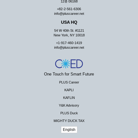
12층 06168
+82-2-561-6306
info@pluscareer.net
USA HQ
54 W 40th St. #1121
New York, NY 10018
+1-917-460-1419
info@pluscareer.net
One Touch for Smart Future
PLUS Career
KAPLI
KAFLIN
Y&K Advisory
PLUS Duck
MIGHTY DUCK TAX
English