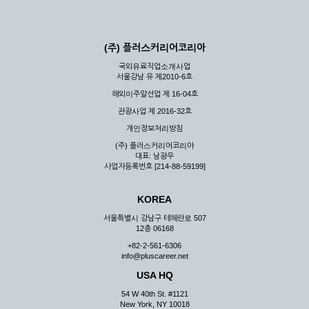
(주) 플러스커리어코리아
국외유료직업소개사업
서울강남 유 제2010-6호
해외이주알선업 제 16-04호
관광사업 제 2016-32호
개인정보처리방침
(주) 플러스커리어코리아
대표: 남광우
사업자등록번호 [214-88-59199]
KOREA
서울특별시 강남구 테헤란로 507
12층 06168
+82-2-561-6306
info@pluscareer.net
USA HQ
54 W 40th St. #1121
New York, NY 10018