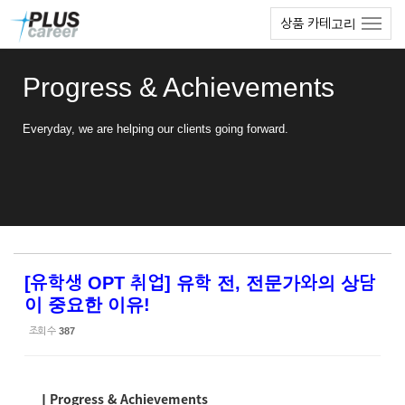
Sketchbook5, 스케치북5
Sketchbook5, 스케치북5
본
메
상품 카테고리
문
뉴
바
토
로
글
Progress & Achievements
가
하
기
기
Everyday, we are helping our clients going forward.
[유학생 OPT 취업] 유학 전, 전문가와의 상담
이 중요한 이유!
조회 수
387
ㅣProgress & Achievements