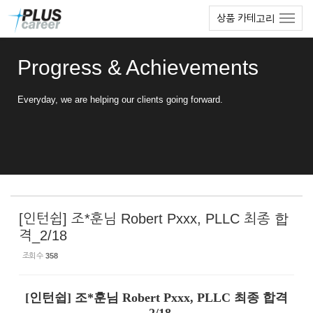
Sketchbook5, 스케치북5
Sketchbook5, 스케치북5
본
메
상품 카테고리
문
뉴
바
토
로
글
Progress & Achievements
가
하
기
기
Everyday, we are helping our clients going forward.
[인턴쉽] 조*훈님 Robert Pxxx, PLLC 최종 합
격_2/18
조회 수
358
[인턴쉽] 조*훈님 Robert Pxxx, PLLC 최종 합격