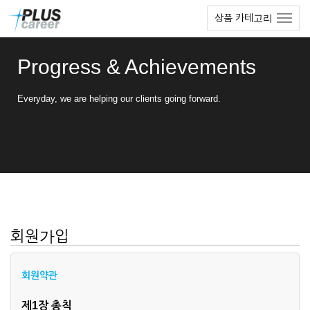
본
메
상품 카테고리
문
뉴
바
토
로
글
Progress & Achievements
가
하
기
기
Everyday, we are helping our clients going forward.
회원가입
회원약관
제1장 총칙