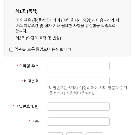
제1조 (목적)
이 약관은 (주)플러스커리어 (이하 회사라 명칭)과 이용자간의 서
비스 이용조건 및 절차 기타 필요한 사항을 규정함을 목적으로
합니다.
제2조 (약관의 효력 및 변경)
① 이 약관은 온라인으로 게시함과 동시에 효력이 발생되며, 영
약관을 모두 읽었으며 동의합니다.
업상 중요 하거나 합리적인 사유가 발생할 경우 온라인 공사를
통하여 변경할 수 있습니다.
② 회원은 변경된 약관에 동의하지 않을 경우 서비스 이용을 중
*
이메일 주소
단하고 이용계약을 해지할 수 있습니다. 약관의 효력 발생일 이
후의 계속적인 서비스 이용은 약관의 변경사항에 대해 동의한
것으로 간주됩니다.
*
비밀번호
비밀번호는 6자리 이상이어야 하며 영문과 숫자
제3조 (약관의 외 준칙)
를 반드시 포함해야 합니다.
이 약관에 명시되지 않은 사항은 회사의 공지, 이용안내 및 기타
관계법령의 규정에 따릅니다.
*
비밀번호 확인
제2장 서비스 이용 계약
*
이름
제4조 (이용계약의 성립)