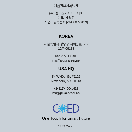
우 그 처리를 위해 노력해야 합니다.
개인정보처리방침
제7조 (회원의 의무)
(주) 플러스커리어코리아
대표: 남광우
① 회원은 ID와 비밀 번호에 관한 모든 관리의 책임이 있으며
사업자등록번호 [214-88-59199]
자신의 ID가 부정하게 사용된 경우, 이용자는 반드시 회사에 그
사실을 통보해야 합니다.
KOREA
② 회원은 이용신청서의 기재내용 중 변경된 내용이 있는 경우
서비스를 통하여 그 내용을 회사에 통지하여야 합니다.
서울특별시 강남구 테헤란로 507
12층 06168
③ 다른 회원의 ID와 비밀번호를 부당하게 사용하는 행위를
하지 않아야 합니다.
+82-2-561-6306
info@pluscareer.net
④ 회원은 회사의 서비스에서 타 사이트의 홍보행위를 하지 않
아야 하며 공공질서나 미풍약속에 위배되는 내용 혹은 저작권을
USA HQ
포함한 지적 재산권을 침해 할 수 있는 행동을 하지 않아야 합니
54 W 40th St. #1121
다.
New York, NY 10018
⑤ 회원은 회사의 사전 승낙 없이 서비스를 이용하여 어떠한 영
+1-917-460-1419
리 행위도 할 수 없습니다.
info@pluscareer.net
⑥ 회원은 관계법령, 약관의 규정, 이용안내 및 주의사항 등 회
사가 통지하는 사항을 준수하여야 하며, 기타 회사의 업무에 방
해되는 행위를 하여서는 아니 됩니다.
제8조 (회원의 관리)
One Touch for Smart Future
PLUS Career
① 회원은 언제든 이 약관에 대한 동의를 철회할 수 있습니다.