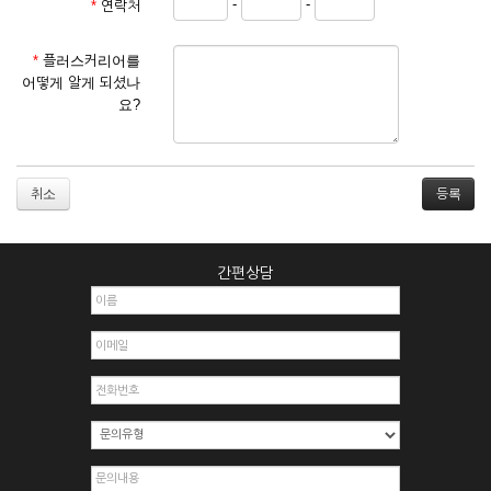
-
-
*
연락처
① 서비스 이용계약은 서비스 이용 희망자가 본 약관에 동의한
후 신청자의 실질 정보를 입력하여 회사에 신청하고 회사가 이
를 심사, 승낙함으로써 성립하며, 회사는 신청자의 실명 확인 절
*
플러스커리어를
차를 밟을 수 있습니다.
어떻게 알게 되셨나
② 회원가입시 입력한 ID는 변경할 수 없으며, 회원 1인당 한 개
요?
의 ID가 발급됩니다. 부득이한 경우로 인해 변경하고자 하는 경
우에는 해당 아이디를 해지하고 재가입해야 합니다.
③ 회사는 아래의 각 호에 해당하는 이용자에 대하여는 가입을
거절하거나 취소할 수 있으며, 실명으로 등록하지 않은 자의 일
취소
체의 권리를 제한할 수 있습니다.
1. 타인의 성명, 주민등록번호를 이용하여 신청할 경우
2. 개인정보를 허위로 기재하여 신청할 경우
간편상담
3. 경쟁 관게에 있는 이용자가 신청할 경우
4. 타인의 서비스 이용을 방해하거나, 정보를 도용한 경우
5. 기타 회사가 정한 이용신청서에 기재사항이 미비 된 경우
6. 이용자가 영업활동 또는 부정한 용도로 본 서비스를 이용할
경우
7. 회사의 정보를 사전 승낙 없이 전재, 변조, 복사하여 이용하
는 경우
8. 기타 회사가 정한 제반 사항을 위반하며 신청하는 경우
제5조 (서비스의 이용 및 중지)