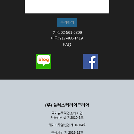
① 서비스의 이용은 연중무휴, 1일 24시간을 원칙으로 합니다.
② 시스템 점검, 교체 및 고장, 기술적인 이유, 국가비상사태, 정
전, 서비스 설비의 장애, 서비스 이용의 폭주 등의 정상적인 서비
스가 불가능할 경우 회사는 사전 공지나 예고 없이 서비스의 전
부 또는 일부를 일시적 또는 영구적으로 중지할 수 있습니다.
한국: 02-561-6306
③ 기타 회사는 서비스를 제공할 수 없는 합당한 사유가 발생한
미국: 917-460-1419
경우
FAQ
④ 회사는 제 2항 및 제 3항의 사유로 서비스의 제공이 일시적
으로 중지됨으로 인해 이용자 또는 제 3자가 입은 손해에 대하
여 배상하지 않습니다.
제3장 권리 및 의무
제6조 (회사의 의무)
① 회사는 특별한 사정이 없는 한 이용자가 신청한 후 즉시 서
비스를 이용할 수 있도록 하고 계속적, 안정적으로 서비스를 제
공할 수 있도록 최선의 노력을 다하여야 합니다.
(주) 플러스커리어코리아
② 회사는 이용자의 개인 신상 정보를 본인의 승낙 없이 타인에
국외유료직업소개사업
게 누설, 배포하여서는 안됩니다. 다만, 관계법령에 의하여 국가
서울강남 유 제2010-6호
기관 등의 합법적인 요구가 있는 경우에는 해당 되지 않습니다.
해외이주알선업 제 16-04호
③ 회사는 이용자로부터 제기되는 의견이나 불만이 정당하다고
인정할 경우에는 즉시 처리하여야 하며, 즉시 처리가 곤란한 경
관광사업 제 2016-32호