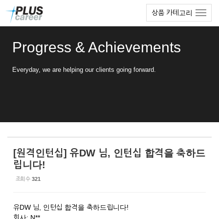
Sketchbook5, 스케치북5
Sketchbook5, 스케치북5
본
메
상품 카테고리
문
뉴
바
토
로
글
Progress & Achievements
가
하
기
기
Everyday, we are helping our clients going forward.
[원격인턴십] 유DW 님, 인턴십 합격을 축하드
립니다!
조회 수
321
유DW 님, 인턴십 합격을 축하드립니다!
회사: N**