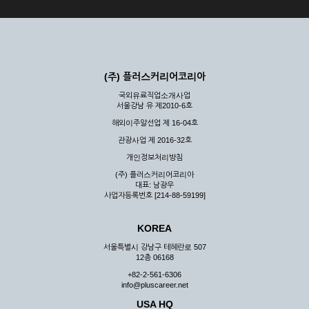
(주) 플러스커리어코리아
국외유료직업소개사업
서울강남 유 제2010-6호
해외이주알선업 제 16-04호
관광사업 제 2016-32호
개인정보처리방침
(주) 플러스커리어코리아
대표: 남광우
사업자등록번호 [214-88-59199]
KOREA
서울특별시 강남구 테헤란로 507
12층 06168
+82-2-561-6306
info@pluscareer.net
USA HQ