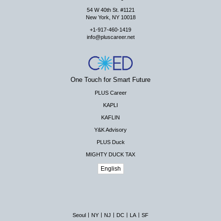
54 W 40th St. #1121
New York, NY 10018
+1-917-460-1419
info@pluscareer.net
One Touch for Smart Future
PLUS Career
KAPLI
KAFLIN
Y&K Advisory
PLUS Duck
MIGHTY DUCK TAX
English
|
|
|
|
|
Seoul
NY
NJ
DC
LA
SF