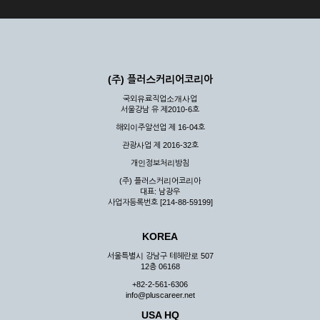
(주) 플러스커리어코리아
국외유료직업소개사업
서울강남 유 제2010-6호
해외이주알선업 제 16-04호
관광사업 제 2016-32호
개인정보처리방침
(주) 플러스커리어코리아
대표: 남광우
사업자등록번호 [214-88-59199]
KOREA
서울특별시 강남구 테헤란로 507
12층 06168
+82-2-561-6306
info@pluscareer.net
USA HQ