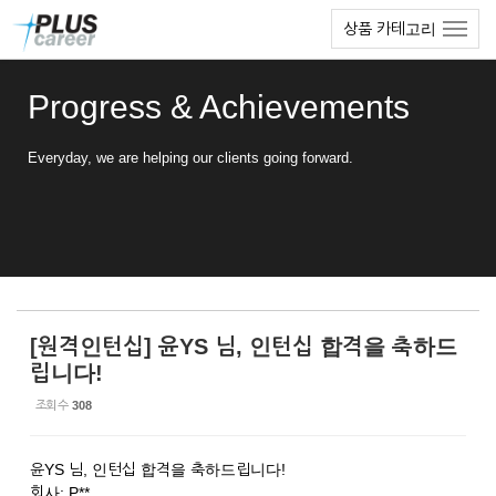
Sketchbook5, 스케치북5
Sketchbook5, 스케치북5
본
메
상품 카테고리
문
뉴
바
토
로
글
Progress & Achievements
가
하
기
기
Everyday, we are helping our clients going forward.
[원격인턴십] 윤YS 님, 인턴십 합격을 축하드
립니다!
조회 수
308
윤YS 님, 인턴십 합격을 축하드립니다!
회사: P**