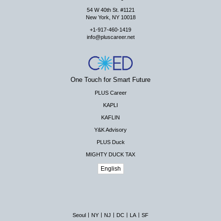
54 W 40th St. #1121
New York, NY 10018
+1-917-460-1419
info@pluscareer.net
One Touch for Smart Future
PLUS Career
KAPLI
KAFLIN
Y&K Advisory
PLUS Duck
MIGHTY DUCK TAX
English
|
|
|
|
|
Seoul
NY
NJ
DC
LA
SF