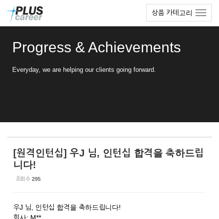
Sketchbook5, 스케치북5
Sketchbook5, 스케치북5
본
메
상품 카테고리
문
뉴
바
토
로
글
Progress & Achievements
가
하
기
기
Everyday, we are helping our clients going forward.
[원격인턴십] 우J 님, 인턴십 합격을 축하드립
니다!
조회 수
295
우J 님, 인턴십 합격을 축하드립니다!
회사: M**