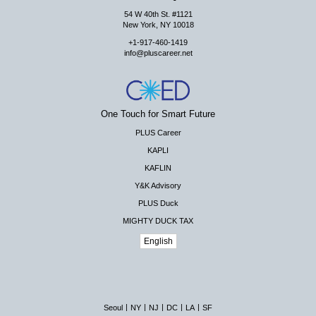
54 W 40th St. #1121
New York, NY 10018
+1-917-460-1419
info@pluscareer.net
One Touch for Smart Future
PLUS Career
KAPLI
KAFLIN
Y&K Advisory
PLUS Duck
MIGHTY DUCK TAX
English
|
|
|
|
|
Seoul
NY
NJ
DC
LA
SF