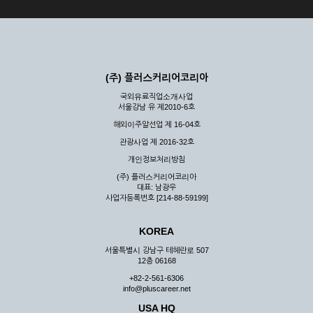
(주) 플러스커리어코리아
국외유료직업소개사업
서울강남 유 제2010-6호
해외이주알선업 제 16-04호
관광사업 제 2016-32호
개인정보처리방침
(주) 플러스커리어코리아
대표: 남광우
사업자등록번호 [214-88-59199]
KOREA
서울특별시 강남구 테헤란로 507
12층 06168
+82-2-561-6306
info@pluscareer.net
USA HQ