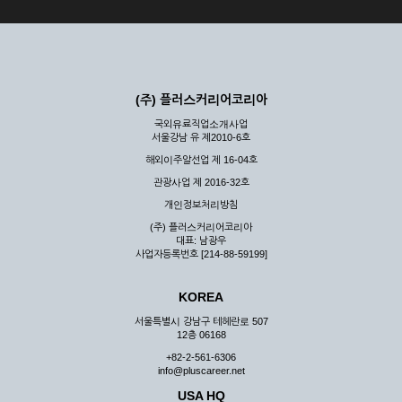
(주) 플러스커리어코리아
국외유료직업소개사업
서울강남 유 제2010-6호
해외이주알선업 제 16-04호
관광사업 제 2016-32호
개인정보처리방침
(주) 플러스커리어코리아
대표: 남광우
사업자등록번호 [214-88-59199]
KOREA
서울특별시 강남구 테헤란로 507
12층 06168
+82-2-561-6306
info@pluscareer.net
USA HQ