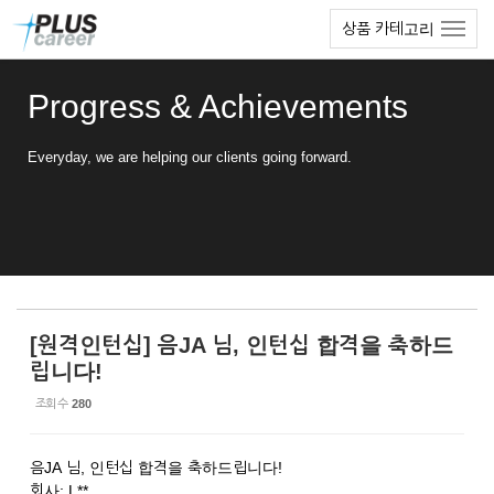
Sketchbook5, 스케치북5
Sketchbook5, 스케치북5
본
메
상품 카테고리
문
뉴
바
토
로
글
Progress & Achievements
가
하
기
기
Everyday, we are helping our clients going forward.
[원격인턴십] 음JA 님, 인턴십 합격을 축하드
립니다!
조회 수
280
음JA 님, 인턴십 합격을 축하드립니다!
회사: L**