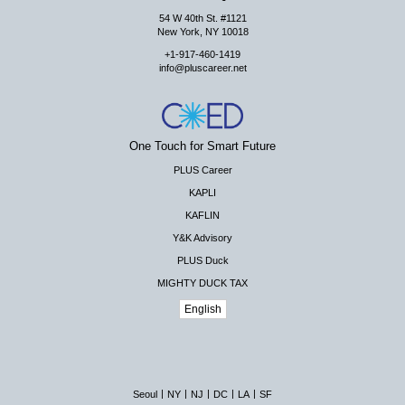
54 W 40th St. #1121
New York, NY 10018
+1-917-460-1419
info@pluscareer.net
One Touch for Smart Future
PLUS Career
KAPLI
KAFLIN
Y&K Advisory
PLUS Duck
MIGHTY DUCK TAX
English
|
|
|
|
|
Seoul
NY
NJ
DC
LA
SF