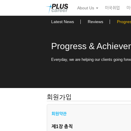
본
메
About Us
미국취업
미
문
뉴
바
토
로
글
Latest News
Reviews
Progre
가
하
기
기
Progress & Achieve
Everyday, we are helping our clients going forw
회원가입
회원약관
제1장 총칙