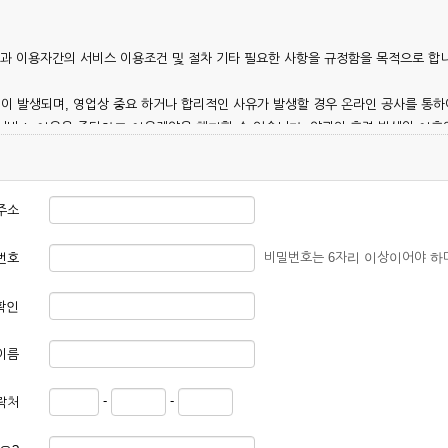
칭)과 이용자간의 서비스 이용조건 및 절차 기타 필요한 사항을 규정함을 목적으로 합
이 발생되며, 영업상 중요 하거나 합리적인 사유가 발생할 경우 온라인 공사를 통하
 서비스 이용을 중단하고 이용계약을 해지할 수 있습니다. 약관의 효력 발생일 이
 이용안내 및 기타 관계법령의 규정에 따릅니다.
주소
비밀번호는 6자리 이상이어야 하
번호
확인
본 약관에 동의한 후 신청자의 실질 정보를 입력하여 회사에 신청하고 회사가 이를 
이름
, 회원 1인당 한 개의 ID가 발급됩니다. 부득이한 경우로 인해 변경하고자 하는 경
-
-
락처
대하여는 가입을 거절하거나 취소할 수 있으며, 실명으로 등록하지 않은 자의 일체의
청할 경우