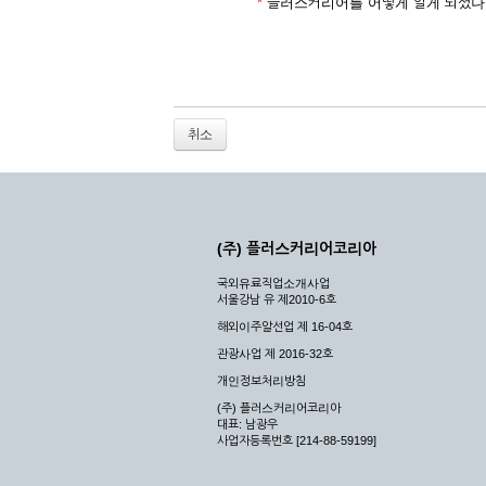
2. 개인정보를 허위로 기재하여 신청할 경우
*
플러스커리어를 어떻게 알게 되셨나
3. 경쟁 관게에 있는 이용자가 신청할 경우
4. 타인의 서비스 이용을 방해하거나, 정보를
5. 기타 회사가 정한 이용신청서에 기재사항이 
6. 이용자가 영업활동 또는 부정한 용도로 본
7. 회사의 정보를 사전 승낙 없이 전재, 변조
취소
8. 기타 회사가 정한 제반 사항을 위반하며 신
제5조 (서비스의 이용 및 중지)
① 서비스의 이용은 연중무휴, 1일 24시간을 
② 시스템 점검, 교체 및 고장, 기술적인 이유
(주) 플러스커리어코리아
이 서비스의 전부 또는 일부를 일시적 또는 영
국외유료직업소개사업
③ 기타 회사는 서비스를 제공할 수 없는 합당
서울강남 유 제2010-6호
④ 회사는 제 2항 및 제 3항의 사유로 서비
해외이주알선업 제 16-04호
제3장 권리 및 의무
관광사업 제 2016-32호
개인정보처리방침
제6조 (회사의 의무)
(주) 플러스커리어코리아
대표: 남광우
① 회사는 특별한 사정이 없는 한 이용자가 신
사업자등록번호 [214-88-59199]
② 회사는 이용자의 개인 신상 정보를 본인의 
되지 않습니다.