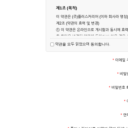
제1조 (목적)
이 약관은 (주)플러스커리어 (이하 회사라 명
제2조 (약관의 효력 및 변경)
① 이 약관은 온라인으로 게시함과 동시에 효력
② 회원은 변경된 약관에 동의하지 않을 경우
대해 동의한 것으로 간주됩니다.
약관을 모두 읽었으며 동의합니다.
제3조 (약관의 외 준칙)
이 약관에 명시되지 않은 사항은 회사의 공지,
*
이메일 
제2장 서비스 이용 계약
*
비밀
제4조 (이용계약의 성립)
*
비밀번호 
① 서비스 이용계약은 서비스 이용 희망자가 
의 실명 확인 절차를 밟을 수 있습니다.
*
② 회원가입시 입력한 ID는 변경할 수 없으며
다.
*
연
③ 회사는 아래의 각 호에 해당하는 이용자에 
1. 타인의 성명, 주민등록번호를 이용하여 신