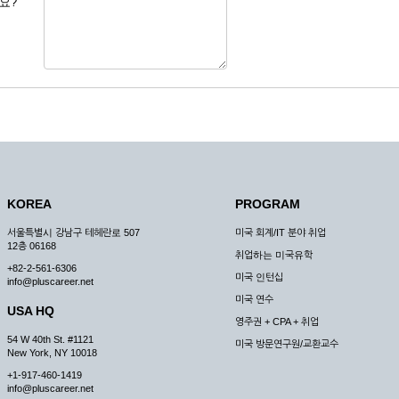
요?
 도용한 경우
미비 된 경우
 서비스를 이용할 경우
, 복사하여 이용하는 경우
청하는 경우
원칙으로 합니다.
, 국가비상사태, 정전, 서비스 설비의 장애, 서비스 이용의 폭주 등의 정상적인 서비
KOREA
PROGRAM
구적으로 중지할 수 있습니다.
서울특별시 강남구 테헤란로 507
미국 회계/IT 분야 취업
한 사유가 발생한 경우
12층 06168
취업하는 미국유학
스의 제공이 일시적으로 중지됨으로 인해 이용자 또는 제 3자가 입은 손해에 대하여 
+82-2-561-6306
미국 인턴십
info@pluscareer.net
미국 연수
USA HQ
영주권 + CPA + 취업
54 W 40th St. #1121
미국 방문연구원/교환교수
New York, NY 10018
청한 후 즉시 서비스를 이용할 수 있도록 하고 계속적, 안정적으로 서비스를 제공할
+1-917-460-1419
승낙 없이 타인에게 누설, 배포하여서는 안됩니다. 다만, 관계법령에 의하여 국가
info@pluscareer.net