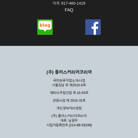
미국: 917-460-1419
FAQ
(주) 플러스커리어코리아
국외유료직업소개사업
서울강남 유 제2010-6호
해외이주알선업 제 16-04호
관광사업 제 2016-32호
개인정보처리방침
(주) 플러스커리어코리아
대표: 남광우
사업자등록번호 [214-88-59199]