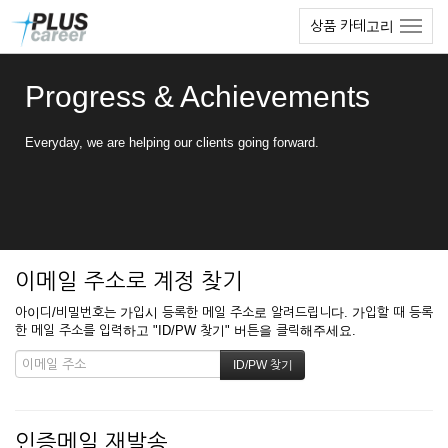
본
메
상품 카테고리
문
뉴
바
토
로
글
Progress & Achievements
가
하
기
기
Everyday, we are helping our clients going forward.
이메일 주소로 계정 찾기
아이디/비밀번호는 가입시 등록한 메일 주소로 알려드립니다. 가입할 때 등록
한 메일 주소를 입력하고 "ID/PW 찾기" 버튼을 클릭해주세요.
인증메일 재발송