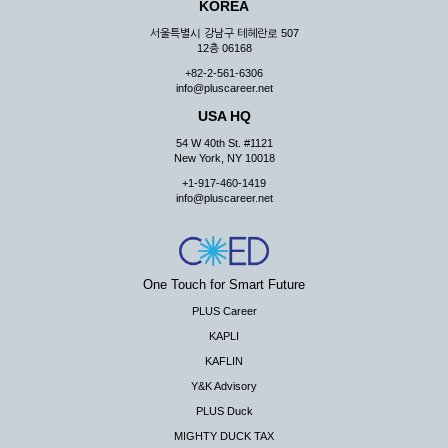
KOREA
서울특별시 강남구 테헤란로 507
12층 06168
+82-2-561-6306
info@pluscareer.net
USA HQ
54 W 40th St. #1121
New York, NY 10018
+1-917-460-1419
info@pluscareer.net
One Touch for Smart Future
PLUS Career
KAPLI
KAFLIN
Y&K Advisory
PLUS Duck
MIGHTY DUCK TAX