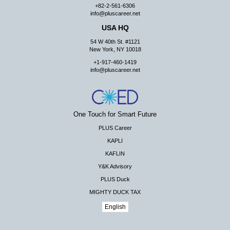
+82-2-561-6306
info@pluscareer.net
USA HQ
54 W 40th St. #1121
New York, NY 10018
+1-917-460-1419
info@pluscareer.net
One Touch for Smart Future
PLUS Career
KAPLI
KAFLIN
Y&K Advisory
PLUS Duck
MIGHTY DUCK TAX
English