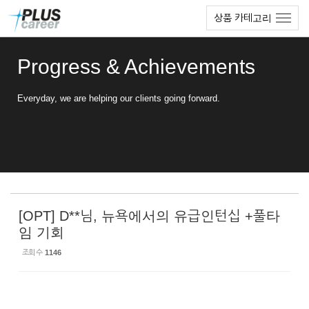
Sketchbook5, 스케치북5
Sketchbook5, 스케치북5
본
메
상품 카테고리
문
뉴
바
토
로
글
Progress & Achievements
가
하
기
기
Everyday, we are helping our clients going forward.
[OPT] D**님, 뉴욕에서의 유급인턴십 +풀타
임 기회
조회 수
1146