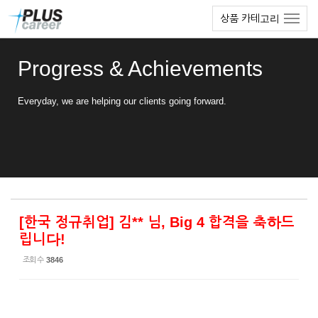
Sketchbook5, 스케치북5
Sketchbook5, 스케치북5
본
메
상품 카테고리
문
뉴
바
토
로
글
Progress & Achievements
가
하
기
기
Everyday, we are helping our clients going forward.
[한국 정규취업] 김** 님, Big 4 합격을 축하드
립니다!
조회 수
3846