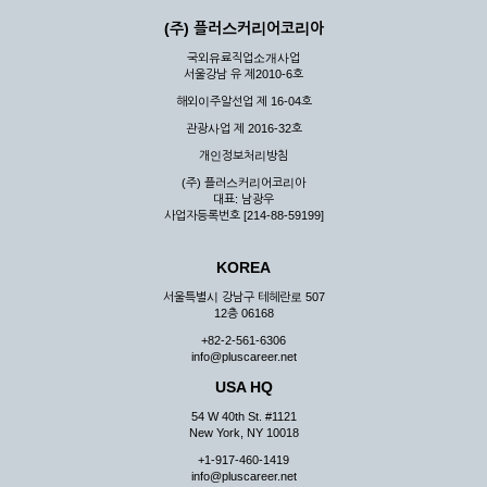
(주) 플러스커리어코리아
국외유료직업소개사업
서울강남 유 제2010-6호
해외이주알선업 제 16-04호
관광사업 제 2016-32호
개인정보처리방침
(주) 플러스커리어코리아
대표: 남광우
사업자등록번호 [214-88-59199]
KOREA
서울특별시 강남구 테헤란로 507
12층 06168
+82-2-561-6306
info@pluscareer.net
USA HQ
54 W 40th St. #1121
New York, NY 10018
+1-917-460-1419
info@pluscareer.net