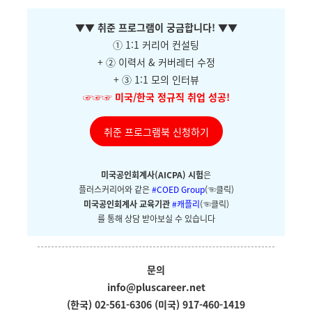
▼
▼ 취준 프로그램이 궁금합니다!
▼
▼
① 1:1 커리어 컨설팅
+ ②
이력서 & 커버레터 수정
+ ③ 1:1 모의 인터뷰
☞☞☞
미국/한국 정규직 취업 성공!
취준 프로그램북 신청하기
미국공인회계사(AICPA) 시험
은
플러스커리어와
같은
#COED Group
(☜클릭)
미국공인회계사 교육기관
#캐플리
(☜클릭)
를 통해 상담 받아보실 수 있습니다
문의
info@pluscareer.net
(한국) 02-561-6306
(미국) 917-460-1419