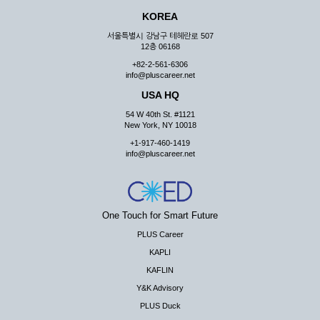
KOREA
서울특별시 강남구 테헤란로 507
12층 06168
+82-2-561-6306
info@pluscareer.net
USA HQ
54 W 40th St. #1121
New York, NY 10018
+1-917-460-1419
info@pluscareer.net
One Touch for Smart Future
PLUS Career
KAPLI
KAFLIN
Y&K Advisory
PLUS Duck