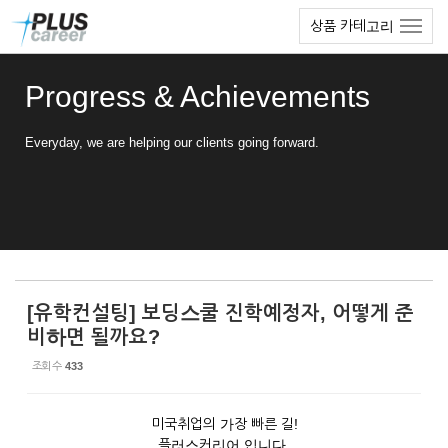
Sketchbook5, 스케치북5
Sketchbook5, 스케치북5
본
메
상품 카테고리
문
뉴
바
토
로
글
Progress & Achievements
가
하
기
기
Everyday, we are helping our clients going forward.
[유학컨설팅] 보딩스쿨 진학예정자, 어떻게 준
비하면 될까요?
조회 수
433
미국취업의 가장 빠른 길!
플러스커리어 입니다.