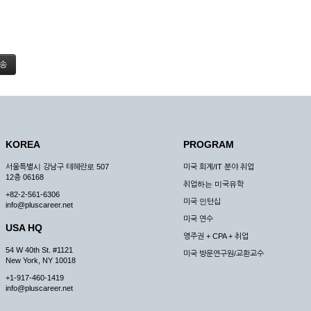
KOREA
PROGRAM
서울특별시 강남구 테헤란로 507
미국 회계/IT 분야 취업
12층 06168
취업하는 미국유학
+82-2-561-6306
미국 인턴십
info@pluscareer.net
미국 연수
USA HQ
영주권 + CPA + 취업
54 W 40th St. #1121
미국 방문연구원/교환교수
New York, NY 10018
+1-917-460-1419
info@pluscareer.net