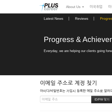
본
메
About Us
미국취업
미
문
뉴
바
토
로
글
Latest News
Reviews
Progre
가
하
기
기
Progress & Achieve
Everyday, we are helping our clients going forw
이메일 주소로 계정 찾기
아이디/비밀번호는 가입시 등록한 메일 주소로 알려드립