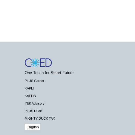
One Touch for Smart Future
PLUS Career
KAPLI
KAFLIN
Y&K Advisory
PLUS Duck
MIGHTY DUCK TAX
English