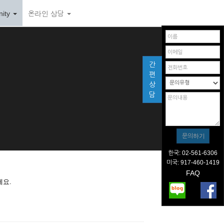
ity
온라인 상담
간
편
상
담
한국: 02-561-6306
미국: 917-460-1419
FAQ
세요.