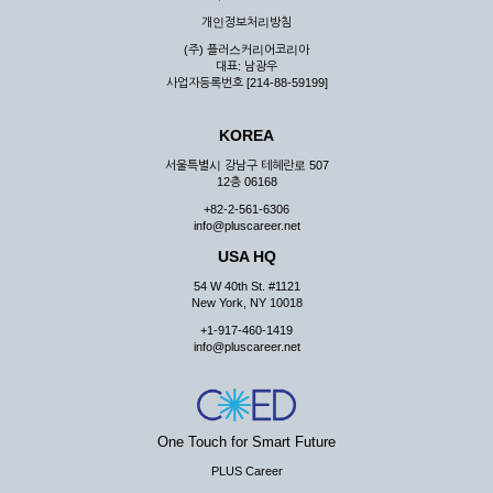
우 그 처리를 위해 노력해야 합니다.
개인정보처리방침
제7조 (회원의 의무)
(주) 플러스커리어코리아
대표: 남광우
① 회원은 ID와 비밀 번호에 관한 모든 관리의 책임이 있으며
사업자등록번호 [214-88-59199]
자신의 ID가 부정하게 사용된 경우, 이용자는 반드시 회사에 그
사실을 통보해야 합니다.
KOREA
② 회원은 이용신청서의 기재내용 중 변경된 내용이 있는 경우
서비스를 통하여 그 내용을 회사에 통지하여야 합니다.
서울특별시 강남구 테헤란로 507
12층 06168
③ 다른 회원의 ID와 비밀번호를 부당하게 사용하는 행위를
하지 않아야 합니다.
+82-2-561-6306
info@pluscareer.net
④ 회원은 회사의 서비스에서 타 사이트의 홍보행위를 하지 않
아야 하며 공공질서나 미풍약속에 위배되는 내용 혹은 저작권을
USA HQ
포함한 지적 재산권을 침해 할 수 있는 행동을 하지 않아야 합니
54 W 40th St. #1121
다.
New York, NY 10018
⑤ 회원은 회사의 사전 승낙 없이 서비스를 이용하여 어떠한 영
+1-917-460-1419
리 행위도 할 수 없습니다.
info@pluscareer.net
⑥ 회원은 관계법령, 약관의 규정, 이용안내 및 주의사항 등 회
사가 통지하는 사항을 준수하여야 하며, 기타 회사의 업무에 방
해되는 행위를 하여서는 아니 됩니다.
제8조 (회원의 관리)
One Touch for Smart Future
PLUS Career
① 회원은 언제든 이 약관에 대한 동의를 철회할 수 있습니다.