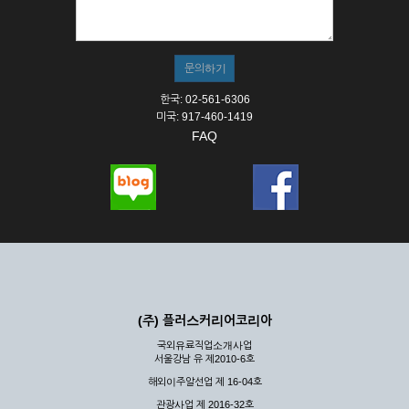
① 서비스의 이용은 연중무휴, 1일 24시간을 원칙으로 합니다.
② 시스템 점검, 교체 및 고장, 기술적인 이유, 국가비상사태, 정
전, 서비스 설비의 장애, 서비스 이용의 폭주 등의 정상적인 서비
스가 불가능할 경우 회사는 사전 공지나 예고 없이 서비스의 전
부 또는 일부를 일시적 또는 영구적으로 중지할 수 있습니다.
한국: 02-561-6306
③ 기타 회사는 서비스를 제공할 수 없는 합당한 사유가 발생한
미국: 917-460-1419
경우
FAQ
④ 회사는 제 2항 및 제 3항의 사유로 서비스의 제공이 일시적
으로 중지됨으로 인해 이용자 또는 제 3자가 입은 손해에 대하
여 배상하지 않습니다.
제3장 권리 및 의무
제6조 (회사의 의무)
① 회사는 특별한 사정이 없는 한 이용자가 신청한 후 즉시 서
비스를 이용할 수 있도록 하고 계속적, 안정적으로 서비스를 제
공할 수 있도록 최선의 노력을 다하여야 합니다.
(주) 플러스커리어코리아
② 회사는 이용자의 개인 신상 정보를 본인의 승낙 없이 타인에
국외유료직업소개사업
게 누설, 배포하여서는 안됩니다. 다만, 관계법령에 의하여 국가
서울강남 유 제2010-6호
기관 등의 합법적인 요구가 있는 경우에는 해당 되지 않습니다.
해외이주알선업 제 16-04호
③ 회사는 이용자로부터 제기되는 의견이나 불만이 정당하다고
인정할 경우에는 즉시 처리하여야 하며, 즉시 처리가 곤란한 경
관광사업 제 2016-32호