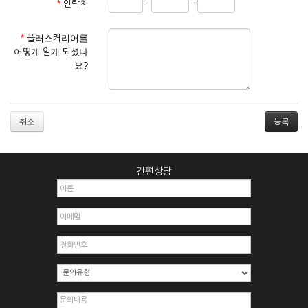
-
-
*
연락처
① 서비스 이용계약은 서비스 이용 희망자가 본 약관에 동의한
후 신청자의 실질 정보를 입력하여 회사에 신청하고 회사가 이
를 심사, 승낙함으로써 성립하며, 회사는 신청자의 실명 확인 절
*
플러스커리어를
차를 밟을 수 있습니다.
어떻게 알게 되셨나
② 회원가입시 입력한 ID는 변경할 수 없으며, 회원 1인당 한 개
요?
의 ID가 발급됩니다. 부득이한 경우로 인해 변경하고자 하는 경
우에는 해당 아이디를 해지하고 재가입해야 합니다.
③ 회사는 아래의 각 호에 해당하는 이용자에 대하여는 가입을
거절하거나 취소할 수 있으며, 실명으로 등록하지 않은 자의 일
취소
체의 권리를 제한할 수 있습니다.
1. 타인의 성명, 주민등록번호를 이용하여 신청할 경우
2. 개인정보를 허위로 기재하여 신청할 경우
간편상담
3. 경쟁 관게에 있는 이용자가 신청할 경우
4. 타인의 서비스 이용을 방해하거나, 정보를 도용한 경우
5. 기타 회사가 정한 이용신청서에 기재사항이 미비 된 경우
6. 이용자가 영업활동 또는 부정한 용도로 본 서비스를 이용할
경우
7. 회사의 정보를 사전 승낙 없이 전재, 변조, 복사하여 이용하
는 경우
8. 기타 회사가 정한 제반 사항을 위반하며 신청하는 경우
제5조 (서비스의 이용 및 중지)