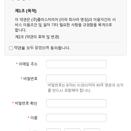
제1조 (목적)
이 약관은 (주)플러스커리어 (이하 회사라 명칭)과 이용자간의 서
비스 이용조건 및 절차 기타 필요한 사항을 규정함을 목적으로
합니다.
제2조 (약관의 효력 및 변경)
① 이 약관은 온라인으로 게시함과 동시에 효력이 발생되며, 영
약관을 모두 읽었으며 동의합니다.
업상 중요 하거나 합리적인 사유가 발생할 경우 온라인 공사를
통하여 변경할 수 있습니다.
② 회원은 변경된 약관에 동의하지 않을 경우 서비스 이용을 중
*
이메일 주소
단하고 이용계약을 해지할 수 있습니다. 약관의 효력 발생일 이
후의 계속적인 서비스 이용은 약관의 변경사항에 대해 동의한
것으로 간주됩니다.
*
비밀번호
비밀번호는 6자리 이상이어야 하며 영문과 숫자
제3조 (약관의 외 준칙)
를 반드시 포함해야 합니다.
이 약관에 명시되지 않은 사항은 회사의 공지, 이용안내 및 기타
관계법령의 규정에 따릅니다.
*
비밀번호 확인
제2장 서비스 이용 계약
*
이름
제4조 (이용계약의 성립)