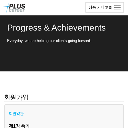
본
메
상품 카테고리
문
뉴
바
토
로
글
Progress & Achievements
가
하
기
기
Everyday, we are helping our clients going forward.
회원가입
회원약관
제1장 총칙