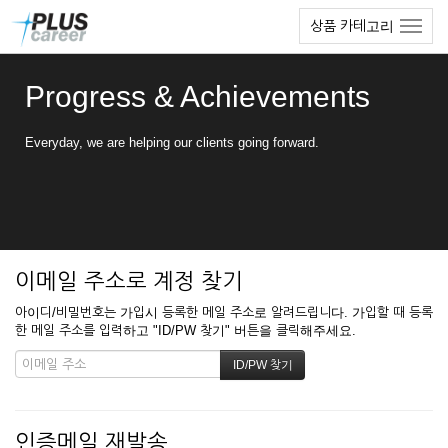
본
메
상품 카테고리
문
뉴
바
토
로
글
Progress & Achievements
가
하
기
기
Everyday, we are helping our clients going forward.
이메일 주소로 계정 찾기
아이디/비밀번호는 가입시 등록한 메일 주소로 알려드립니다. 가입할 때 등록
한 메일 주소를 입력하고 "ID/PW 찾기" 버튼을 클릭해주세요.
인증메일 재발송