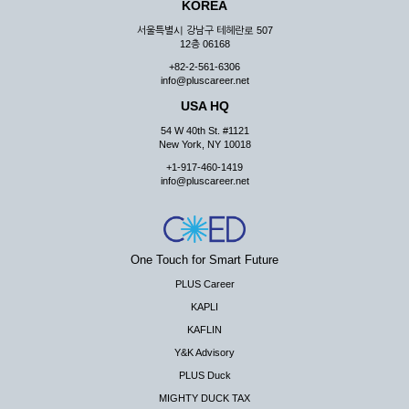
KOREA
서울특별시 강남구 테헤란로 507
12층 06168
+82-2-561-6306
info@pluscareer.net
USA HQ
54 W 40th St. #1121
New York, NY 10018
+1-917-460-1419
info@pluscareer.net
One Touch for Smart Future
PLUS Career
KAPLI
KAFLIN
Y&K Advisory
PLUS Duck
MIGHTY DUCK TAX