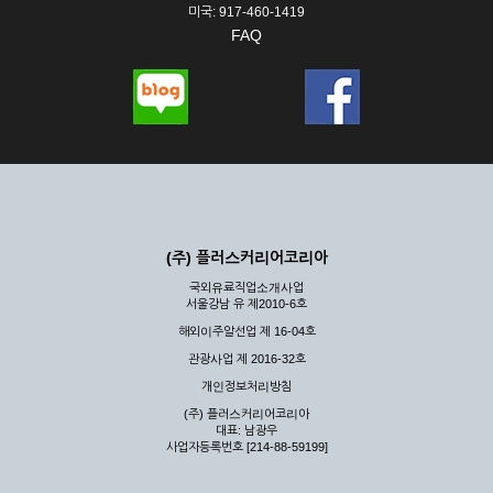
미국: 917-460-1419
FAQ
(주) 플러스커리어코리아
국외유료직업소개사업
서울강남 유 제2010-6호
해외이주알선업 제 16-04호
관광사업 제 2016-32호
개인정보처리방침
(주) 플러스커리어코리아
대표: 남광우
사업자등록번호 [214-88-59199]