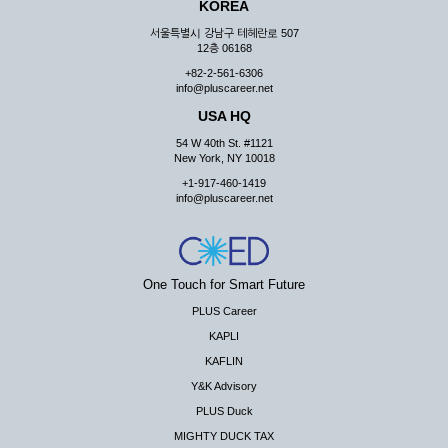
KOREA
서울특별시 강남구 테헤란로 507
12층 06168
+82-2-561-6306
info@pluscareer.net
USA HQ
54 W 40th St. #1121
New York, NY 10018
+1-917-460-1419
info@pluscareer.net
One Touch for Smart Future
PLUS Career
KAPLI
KAFLIN
Y&K Advisory
PLUS Duck
MIGHTY DUCK TAX