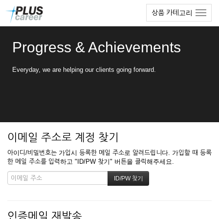
본
메
상품 카테고리
문
뉴
바
토
로
글
Progress & Achievements
가
하
기
기
Everyday, we are helping our clients going forward.
이메일 주소로 계정 찾기
아이디/비밀번호는 가입시 등록한 메일 주소로 알려드립니다. 가입할 때 등록
한 메일 주소를 입력하고 "ID/PW 찾기" 버튼을 클릭해주세요.
인증메일 재발송