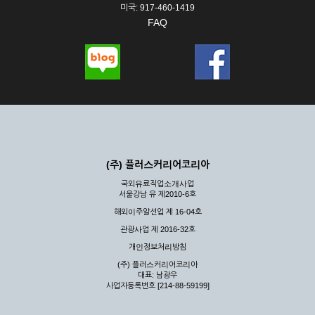
미국: 917-460-1419
FAQ
(주) 플러스커리어코리아
국외유료직업소개사업
서울강남 유 제2010-6호
해외이주알선업 제 16-04호
관광사업 제 2016-32호
개인정보처리방침
(주) 플러스커리어코리아
대표: 남광우
사업자등록번호 [214-88-59199]