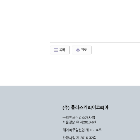
목록
위로
(주) 플러스커리어코리아
국외유료직업소개사업
서울강남 유 제2010-6호
해외이주알선업 제 16-04호
관광사업 제 2016-32호