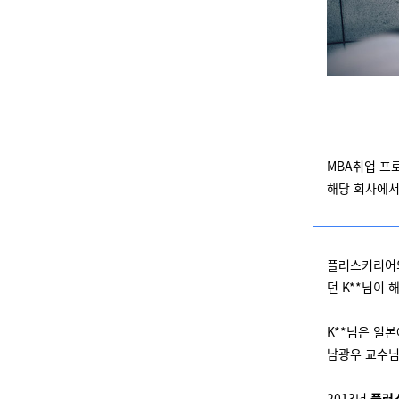
MBA취업 프
해당 회사에서
플러스커리어의
던 K**님이
K**님은 일
남광우 교수님
2013년
플러