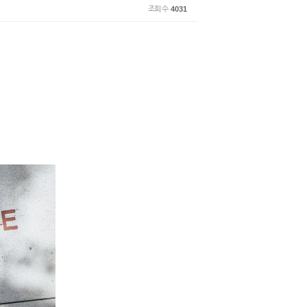
조회 수
4031
!