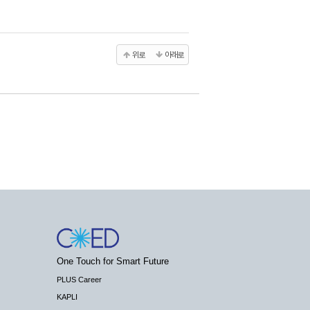
위로
아래로
One Touch for Smart Future
PLUS Career
KAPLI