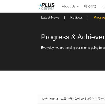
Sketchbook5, 스케치북5
Sketchbook5, 스케치북5
본
메
About Us
미국취업
미
문
뉴
바
토
로
글
Latest News
Reviews
Progre
가
하
기
기
Progress & Achieve
Everyday, we are helping our clients going forw
K**님, 일본계 T그룹 미국취업에 이어 영주권 취득까