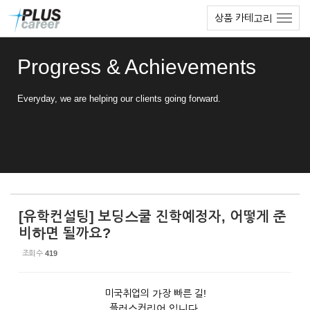
Sketchbook5, 스케치북5
Sketchbook5, 스케치북5
본
메
상품 카테고리
문
뉴
바
토
로
글
Progress & Achievements
가
하
기
기
Everyday, we are helping our clients going forward.
[유학컨설팅] 보딩스쿨 진학예정자, 어떻게 준
비하면 될까요?
조회 수
419
미국취업의 가장 빠른 길!
플러스커리어 입니다.