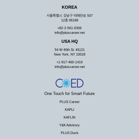
KOREA
서울특별시 강남구 테헤란로 507
12층 06168
+82-2-561-6306
info@pluscareer.net
USA HQ
54 W 40th St. #1121
New York, NY 10018
+1-917-460-1419
info@pluscareer.net
One Touch for Smart Future
PLUS Career
KAPLI
KAFLIN
Y&K Advisory
PLUS Duck