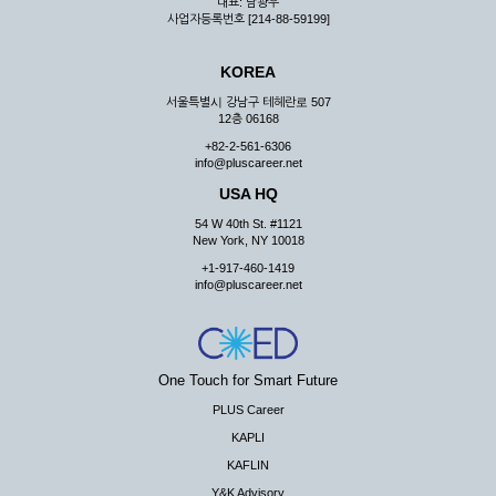
대표: 남광우
사업자등록번호 [214-88-59199]
KOREA
서울특별시 강남구 테헤란로 507
12층 06168
+82-2-561-6306
info@pluscareer.net
USA HQ
54 W 40th St. #1121
New York, NY 10018
+1-917-460-1419
info@pluscareer.net
One Touch for Smart Future
PLUS Career
KAPLI
KAFLIN
Y&K Advisory