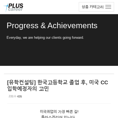
Sketchbook5, 스케치북5
Sketchbook5, 스케치북5
본
메
상품 카테고리
문
뉴
바
토
로
글
Progress & Achievements
가
하
기
기
Everyday, we are helping our clients going forward.
[유학컨설팅] 한국고등학교 졸업 후, 미국 CC
입학예정자의 고민
조회 수
435
미국취업의 가장 빠른 길!
플러스커리어 입니다.