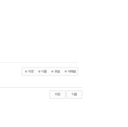
이전
다음
위로
아래로
이전
다음