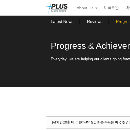
Sketchbook5, 스케치북5
Sketchbook5, 스케치북5
본
메
About Us
미국취업
미
문
뉴
바
토
로
글
Latest News
Reviews
Progre
가
하
기
기
Progress & Achieve
Everyday, we are helping our clients going forw
[유학컨설팅] 미국대학선택 5 :: 최종 목표는 미국 취업