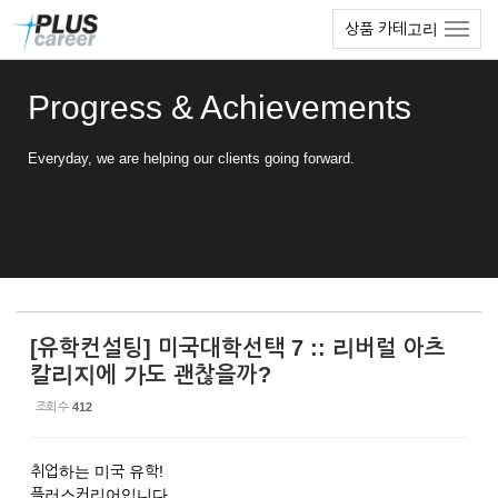
Sketchbook5, 스케치북5
Sketchbook5, 스케치북5
본
메
상품 카테고리
문
뉴
바
토
로
글
Progress & Achievements
가
하
기
기
Everyday, we are helping our clients going forward.
[유학컨설팅] 미국대학선택 7 :: 리버럴 아츠
칼리지에 가도 괜찮을까?
조회 수
412
취업하는 미국 유학!
플러스커리어입니다.