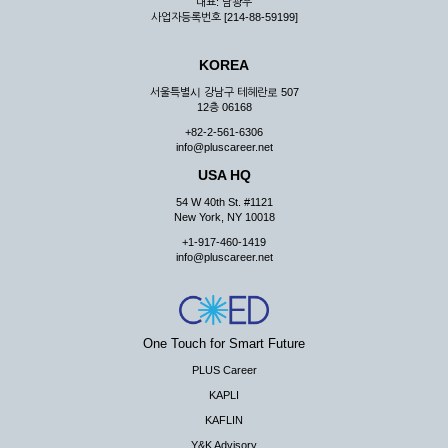
대표: 남광우
사업자등록번호 [214-88-59199]
KOREA
서울특별시 강남구 테헤란로 507
12층 06168
+82-2-561-6306
info@pluscareer.net
USA HQ
54 W 40th St. #1121
New York, NY 10018
+1-917-460-1419
info@pluscareer.net
One Touch for Smart Future
PLUS Career
KAPLI
KAFLIN
Y&K Advisory