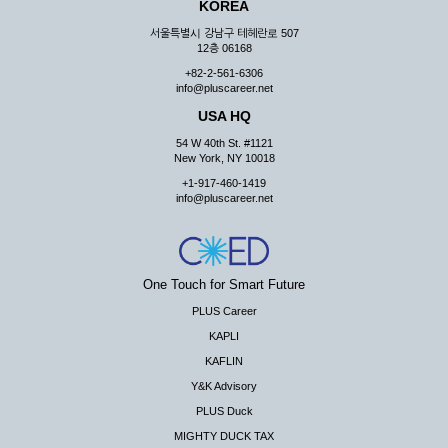
KOREA
서울특별시 강남구 테헤란로 507
12층 06168
+82-2-561-6306
info@pluscareer.net
USA HQ
54 W 40th St. #1121
New York, NY 10018
+1-917-460-1419
info@pluscareer.net
One Touch for Smart Future
PLUS Career
KAPLI
KAFLIN
Y&K Advisory
PLUS Duck
MIGHTY DUCK TAX