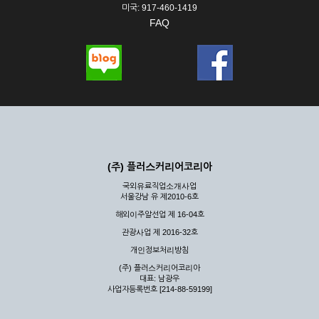
미국: 917-460-1419
FAQ
(주) 플러스커리어코리아
국외유료직업소개사업
서울강남 유 제2010-6호
해외이주알선업 제 16-04호
관광사업 제 2016-32호
개인정보처리방침
(주) 플러스커리어코리아
대표: 남광우
사업자등록번호 [214-88-59199]