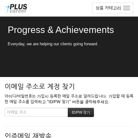
본
메
상품 카테고리
문
뉴
바
토
로
글
Progress & Achievements
가
하
기
기
Everyday, we are helping our clients going forward.
이메일 주소로 계정 찾기
아이디/비밀번호는 가입시 등록한 메일 주소로 알려드립니다. 가입할 때 등록
한 메일 주소를 입력하고 "ID/PW 찾기" 버튼을 클릭해주세요.
인증메일 재발송