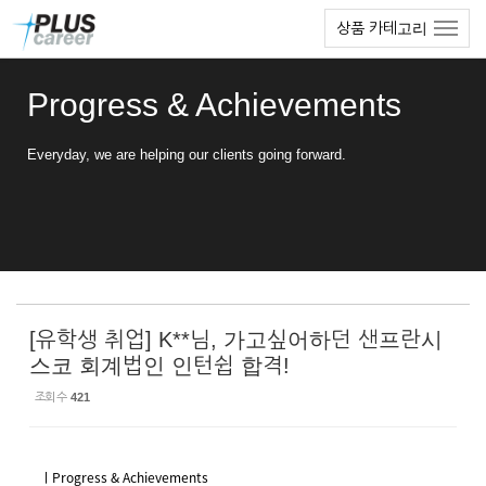
Sketchbook5, 스케치북5
Sketchbook5, 스케치북5
본
메
상품 카테고리
문
뉴
바
토
로
글
Progress & Achievements
가
하
기
기
Everyday, we are helping our clients going forward.
[유학생 취업] K**님, 가고싶어하던 샌프란시
스코 회계법인 인턴쉽 합격!
조회 수
421
ㅣProgress & Achievements