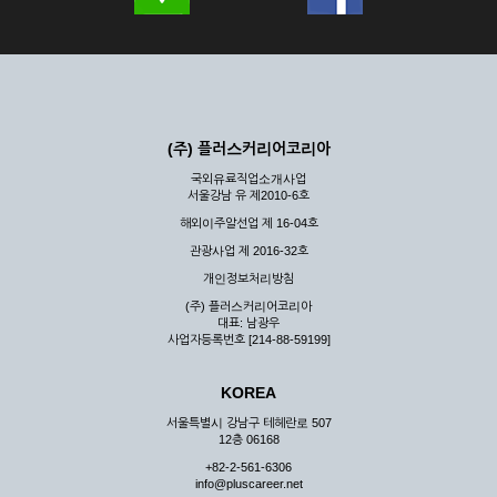
(주) 플러스커리어코리아
국외유료직업소개사업
서울강남 유 제2010-6호
해외이주알선업 제 16-04호
관광사업 제 2016-32호
개인정보처리방침
(주) 플러스커리어코리아
대표: 남광우
사업자등록번호 [214-88-59199]
KOREA
서울특별시 강남구 테헤란로 507
12층 06168
+82-2-561-6306
info@pluscareer.net