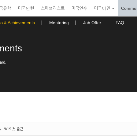
국유학
미국인턴
스페셜리스트
미국연수
미국이민
Commun
ss & Achievements
Mentoring
Job Offer
FAQ
ments
ard.
_9/19 첫 출근