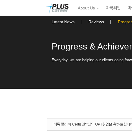
Sketchbook5, 스케치북5
Sketchbook5, 스케치북5
본
메
About Us
미국취업
미
문
뉴
바
토
로
글
Latest News
Reviews
Progre
가
하
기
기
Progress & Achieve
Everyday, we are helping our clients going forw
[버룩 칼리지 Certi] 전**님의 OPT취업을 축하드립니다