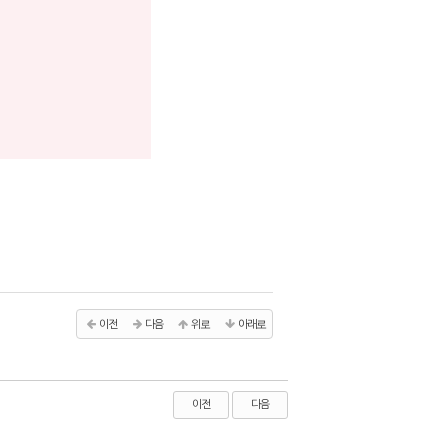
이전
다음
위로
아래로
이전
다음