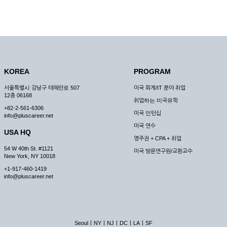
KOREA
PROGRAM
서울특별시 강남구 테헤란로 507
미국 회계/IT 분야 취업
12층 06168
취업하는 미국유학
+82-2-561-6306
미국 인턴십
info@pluscareer.net
미국 연수
USA HQ
영주권 + CPA + 취업
54 W 40th St. #1121
미국 방문연구원/교환교수
New York, NY 10018
+1-917-460-1419
info@pluscareer.net
|
|
|
|
|
Seoul
NY
NJ
DC
LA
SF