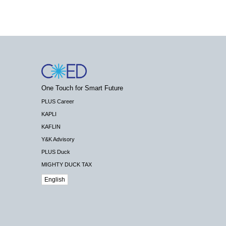
One Touch for Smart Future
PLUS Career
KAPLI
KAFLIN
Y&K Advisory
PLUS Duck
MIGHTY DUCK TAX
English