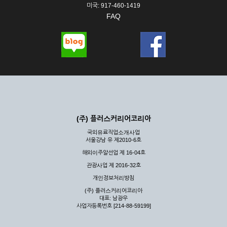
미국: 917-460-1419
FAQ
(주) 플러스커리어코리아
국외유료직업소개사업
서울강남 유 제2010-6호
해외이주알선업 제 16-04호
관광사업 제 2016-32호
개인정보처리방침
(주) 플러스커리어코리아
대표: 남광우
사업자등록번호 [214-88-59199]