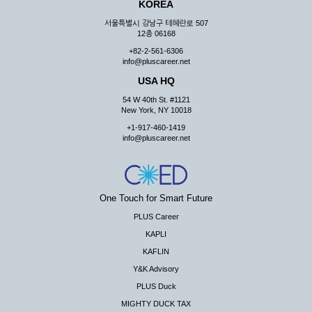
KOREA
서울특별시 강남구 테헤란로 507
12층 06168
+82-2-561-6306
info@pluscareer.net
USA HQ
54 W 40th St. #1121
New York, NY 10018
+1-917-460-1419
info@pluscareer.net
One Touch for Smart Future
PLUS Career
KAPLI
KAFLIN
Y&K Advisory
PLUS Duck
MIGHTY DUCK TAX