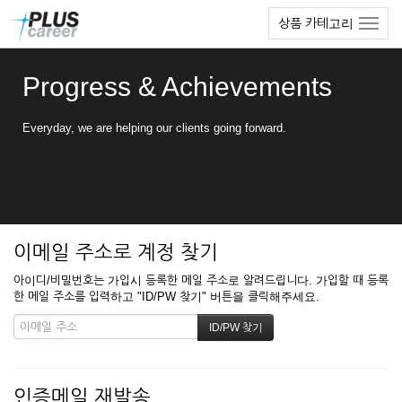
본
메
상품 카테고리
문
뉴
바
토
로
글
Progress & Achievements
가
하
기
기
Everyday, we are helping our clients going forward.
이메일 주소로 계정 찾기
아이디/비밀번호는 가입시 등록한 메일 주소로 알려드립니다. 가입할 때 등록
한 메일 주소를 입력하고 "ID/PW 찾기" 버튼을 클릭해주세요.
인증메일 재발송