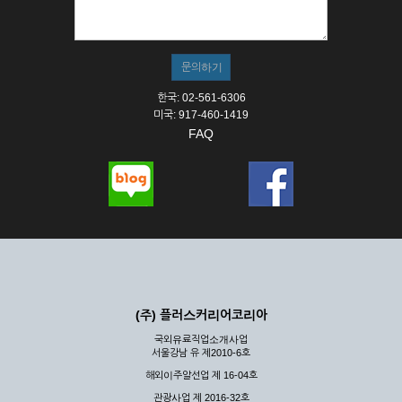
① 서비스의 이용은 연중무휴, 1일 24시간을 원칙으로 합니다.
② 시스템 점검, 교체 및 고장, 기술적인 이유, 국가비상사태, 정
전, 서비스 설비의 장애, 서비스 이용의 폭주 등의 정상적인 서비
스가 불가능할 경우 회사는 사전 공지나 예고 없이 서비스의 전
부 또는 일부를 일시적 또는 영구적으로 중지할 수 있습니다.
한국: 02-561-6306
③ 기타 회사는 서비스를 제공할 수 없는 합당한 사유가 발생한
미국: 917-460-1419
경우
FAQ
④ 회사는 제 2항 및 제 3항의 사유로 서비스의 제공이 일시적
으로 중지됨으로 인해 이용자 또는 제 3자가 입은 손해에 대하
여 배상하지 않습니다.
제3장 권리 및 의무
제6조 (회사의 의무)
① 회사는 특별한 사정이 없는 한 이용자가 신청한 후 즉시 서
비스를 이용할 수 있도록 하고 계속적, 안정적으로 서비스를 제
공할 수 있도록 최선의 노력을 다하여야 합니다.
(주) 플러스커리어코리아
② 회사는 이용자의 개인 신상 정보를 본인의 승낙 없이 타인에
국외유료직업소개사업
게 누설, 배포하여서는 안됩니다. 다만, 관계법령에 의하여 국가
서울강남 유 제2010-6호
기관 등의 합법적인 요구가 있는 경우에는 해당 되지 않습니다.
해외이주알선업 제 16-04호
③ 회사는 이용자로부터 제기되는 의견이나 불만이 정당하다고
인정할 경우에는 즉시 처리하여야 하며, 즉시 처리가 곤란한 경
관광사업 제 2016-32호