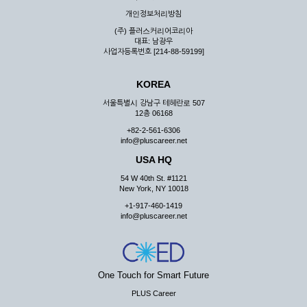
우 그 처리를 위해 노력해야 합니다.
개인정보처리방침
제7조 (회원의 의무)
(주) 플러스커리어코리아
대표: 남광우
① 회원은 ID와 비밀 번호에 관한 모든 관리의 책임이 있으며
사업자등록번호 [214-88-59199]
자신의 ID가 부정하게 사용된 경우, 이용자는 반드시 회사에 그
사실을 통보해야 합니다.
KOREA
② 회원은 이용신청서의 기재내용 중 변경된 내용이 있는 경우
서비스를 통하여 그 내용을 회사에 통지하여야 합니다.
서울특별시 강남구 테헤란로 507
12층 06168
③ 다른 회원의 ID와 비밀번호를 부당하게 사용하는 행위를
하지 않아야 합니다.
+82-2-561-6306
info@pluscareer.net
④ 회원은 회사의 서비스에서 타 사이트의 홍보행위를 하지 않
아야 하며 공공질서나 미풍약속에 위배되는 내용 혹은 저작권을
USA HQ
포함한 지적 재산권을 침해 할 수 있는 행동을 하지 않아야 합니
54 W 40th St. #1121
다.
New York, NY 10018
⑤ 회원은 회사의 사전 승낙 없이 서비스를 이용하여 어떠한 영
+1-917-460-1419
리 행위도 할 수 없습니다.
info@pluscareer.net
⑥ 회원은 관계법령, 약관의 규정, 이용안내 및 주의사항 등 회
사가 통지하는 사항을 준수하여야 하며, 기타 회사의 업무에 방
해되는 행위를 하여서는 아니 됩니다.
제8조 (회원의 관리)
One Touch for Smart Future
PLUS Career
① 회원은 언제든 이 약관에 대한 동의를 철회할 수 있습니다.