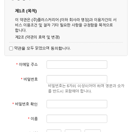
제1조 (목적)
이 약관은 (주)플러스커리어 (이하 회사라 명칭)과 이용자간의 서
비스 이용조건 및 절차 기타 필요한 사항을 규정함을 목적으로
합니다.
제2조 (약관의 효력 및 변경)
① 이 약관은 온라인으로 게시함과 동시에 효력이 발생되며, 영
약관을 모두 읽었으며 동의합니다.
업상 중요 하거나 합리적인 사유가 발생할 경우 온라인 공사를
통하여 변경할 수 있습니다.
② 회원은 변경된 약관에 동의하지 않을 경우 서비스 이용을 중
*
이메일 주소
단하고 이용계약을 해지할 수 있습니다. 약관의 효력 발생일 이
후의 계속적인 서비스 이용은 약관의 변경사항에 대해 동의한
것으로 간주됩니다.
*
비밀번호
비밀번호는 6자리 이상이어야 하며 영문과 숫자
제3조 (약관의 외 준칙)
를 반드시 포함해야 합니다.
이 약관에 명시되지 않은 사항은 회사의 공지, 이용안내 및 기타
관계법령의 규정에 따릅니다.
*
비밀번호 확인
제2장 서비스 이용 계약
*
이름
제4조 (이용계약의 성립)