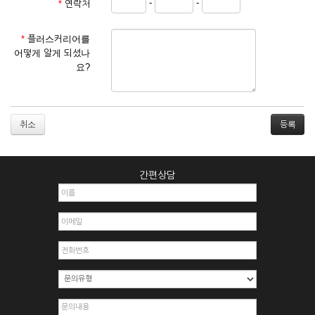
-
-
*
연락처
① 서비스 이용계약은 서비스 이용 희망자가 본 약관에 동의한
후 신청자의 실질 정보를 입력하여 회사에 신청하고 회사가 이
를 심사, 승낙함으로써 성립하며, 회사는 신청자의 실명 확인 절
*
플러스커리어를
차를 밟을 수 있습니다.
어떻게 알게 되셨나
② 회원가입시 입력한 ID는 변경할 수 없으며, 회원 1인당 한 개
요?
의 ID가 발급됩니다. 부득이한 경우로 인해 변경하고자 하는 경
우에는 해당 아이디를 해지하고 재가입해야 합니다.
③ 회사는 아래의 각 호에 해당하는 이용자에 대하여는 가입을
거절하거나 취소할 수 있으며, 실명으로 등록하지 않은 자의 일
취소
체의 권리를 제한할 수 있습니다.
1. 타인의 성명, 주민등록번호를 이용하여 신청할 경우
2. 개인정보를 허위로 기재하여 신청할 경우
간편상담
3. 경쟁 관게에 있는 이용자가 신청할 경우
4. 타인의 서비스 이용을 방해하거나, 정보를 도용한 경우
5. 기타 회사가 정한 이용신청서에 기재사항이 미비 된 경우
6. 이용자가 영업활동 또는 부정한 용도로 본 서비스를 이용할
경우
7. 회사의 정보를 사전 승낙 없이 전재, 변조, 복사하여 이용하
는 경우
8. 기타 회사가 정한 제반 사항을 위반하며 신청하는 경우
제5조 (서비스의 이용 및 중지)