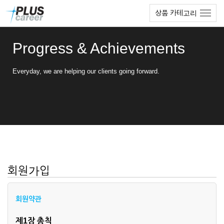
본
메
상품 카테고리
문
뉴
바
토
로
글
Progress & Achievements
가
하
기
기
Everyday, we are helping our clients going forward.
회원가입
회원약관
제1장 총칙