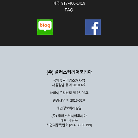
미국: 917-460-1419
FAQ
(주) 플러스커리어코리아
국외유료직업소개사업
서울강남 유 제2010-6호
해외이주알선업 제 16-04호
관광사업 제 2016-32호
개인정보처리방침
(주) 플러스커리어코리아
대표: 남광우
사업자등록번호 [214-88-59199]