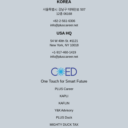
KOREA
서울특별시 강남구 테헤란로 507
12층 06168
+82-2-561-6306
info@pluscareer.net
USA HQ
54 W 40th St. #1121
New York, NY 10018
+1-917-460-1419
info@pluscareer.net
One Touch for Smart Future
PLUS Career
KAPLI
KAFLIN
Y&K Advisory
PLUS Duck
MIGHTY DUCK TAX