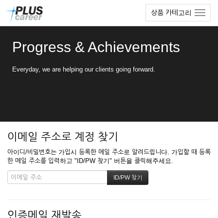
본
메
상품 카테고리
문
뉴
바
토
로
글
Progress & Achievements
가
하
기
기
Everyday, we are helping our clients going forward.
이메일 주소로 계정 찾기
아이디/비밀번호는 가입시 등록한 메일 주소로 알려드립니다. 가입할 때 등록
한 메일 주소를 입력하고 "ID/PW 찾기" 버튼을 클릭해주세요.
인증메일 재발송