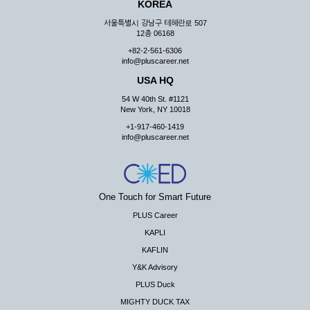
KOREA
서울특별시 강남구 테헤란로 507
12층 06168
+82-2-561-6306
info@pluscareer.net
USA HQ
54 W 40th St. #1121
New York, NY 10018
+1-917-460-1419
info@pluscareer.net
One Touch for Smart Future
PLUS Career
KAPLI
KAFLIN
Y&K Advisory
PLUS Duck
MIGHTY DUCK TAX