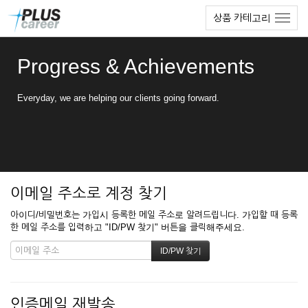
본
메
상품 카테고리
문
뉴
바
토
로
글
Progress & Achievements
가
하
기
기
Everyday, we are helping our clients going forward.
이메일 주소로 계정 찾기
아이디/비밀번호는 가입시 등록한 메일 주소로 알려드립니다. 가입할 때 등록
한 메일 주소를 입력하고 "ID/PW 찾기" 버튼을 클릭해주세요.
인증메일 재발송