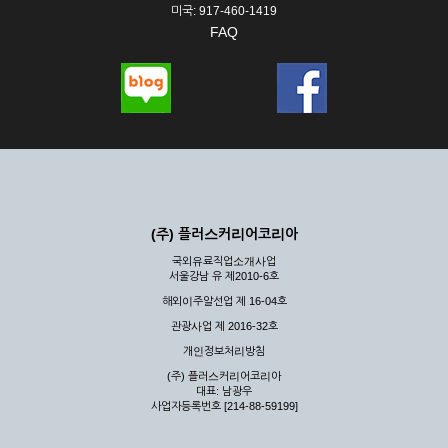
미국: 917-460-1419
FAQ
(주) 플러스커리어코리아
국외유료직업소개사업
서울강남 유 제2010-6호
해외이주알선업 제 16-04호
관광사업 제 2016-32호
개인정보처리방침
(주) 플러스커리어코리아
대표: 남광우
사업자등록번호 [214-88-59199]