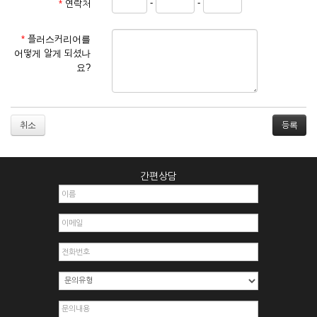
-
-
*
연락처
① 서비스 이용계약은 서비스 이용 희망자가 본 약관에 동의한
후 신청자의 실질 정보를 입력하여 회사에 신청하고 회사가 이
를 심사, 승낙함으로써 성립하며, 회사는 신청자의 실명 확인 절
*
플러스커리어를
차를 밟을 수 있습니다.
어떻게 알게 되셨나
② 회원가입시 입력한 ID는 변경할 수 없으며, 회원 1인당 한 개
요?
의 ID가 발급됩니다. 부득이한 경우로 인해 변경하고자 하는 경
우에는 해당 아이디를 해지하고 재가입해야 합니다.
③ 회사는 아래의 각 호에 해당하는 이용자에 대하여는 가입을
거절하거나 취소할 수 있으며, 실명으로 등록하지 않은 자의 일
취소
체의 권리를 제한할 수 있습니다.
1. 타인의 성명, 주민등록번호를 이용하여 신청할 경우
2. 개인정보를 허위로 기재하여 신청할 경우
간편상담
3. 경쟁 관게에 있는 이용자가 신청할 경우
4. 타인의 서비스 이용을 방해하거나, 정보를 도용한 경우
5. 기타 회사가 정한 이용신청서에 기재사항이 미비 된 경우
6. 이용자가 영업활동 또는 부정한 용도로 본 서비스를 이용할
경우
7. 회사의 정보를 사전 승낙 없이 전재, 변조, 복사하여 이용하
는 경우
8. 기타 회사가 정한 제반 사항을 위반하며 신청하는 경우
제5조 (서비스의 이용 및 중지)