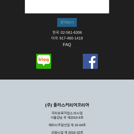
① 서비스의 이용은 연중무휴, 1일 24시간을 원칙으로 합니다.
② 시스템 점검, 교체 및 고장, 기술적인 이유, 국가비상사태, 정
전, 서비스 설비의 장애, 서비스 이용의 폭주 등의 정상적인 서비
스가 불가능할 경우 회사는 사전 공지나 예고 없이 서비스의 전
부 또는 일부를 일시적 또는 영구적으로 중지할 수 있습니다.
한국: 02-561-6306
③ 기타 회사는 서비스를 제공할 수 없는 합당한 사유가 발생한
미국: 917-460-1419
경우
FAQ
④ 회사는 제 2항 및 제 3항의 사유로 서비스의 제공이 일시적
으로 중지됨으로 인해 이용자 또는 제 3자가 입은 손해에 대하
여 배상하지 않습니다.
제3장 권리 및 의무
제6조 (회사의 의무)
① 회사는 특별한 사정이 없는 한 이용자가 신청한 후 즉시 서
비스를 이용할 수 있도록 하고 계속적, 안정적으로 서비스를 제
공할 수 있도록 최선의 노력을 다하여야 합니다.
(주) 플러스커리어코리아
② 회사는 이용자의 개인 신상 정보를 본인의 승낙 없이 타인에
국외유료직업소개사업
게 누설, 배포하여서는 안됩니다. 다만, 관계법령에 의하여 국가
서울강남 유 제2010-6호
기관 등의 합법적인 요구가 있는 경우에는 해당 되지 않습니다.
해외이주알선업 제 16-04호
③ 회사는 이용자로부터 제기되는 의견이나 불만이 정당하다고
인정할 경우에는 즉시 처리하여야 하며, 즉시 처리가 곤란한 경
관광사업 제 2016-32호