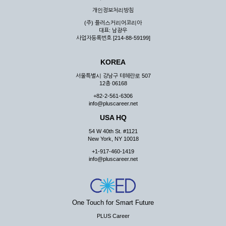
우 그 처리를 위해 노력해야 합니다.
개인정보처리방침
제7조 (회원의 의무)
(주) 플러스커리어코리아
대표: 남광우
① 회원은 ID와 비밀 번호에 관한 모든 관리의 책임이 있으며
사업자등록번호 [214-88-59199]
자신의 ID가 부정하게 사용된 경우, 이용자는 반드시 회사에 그
사실을 통보해야 합니다.
KOREA
② 회원은 이용신청서의 기재내용 중 변경된 내용이 있는 경우
서비스를 통하여 그 내용을 회사에 통지하여야 합니다.
서울특별시 강남구 테헤란로 507
12층 06168
③ 다른 회원의 ID와 비밀번호를 부당하게 사용하는 행위를
하지 않아야 합니다.
+82-2-561-6306
info@pluscareer.net
④ 회원은 회사의 서비스에서 타 사이트의 홍보행위를 하지 않
아야 하며 공공질서나 미풍약속에 위배되는 내용 혹은 저작권을
USA HQ
포함한 지적 재산권을 침해 할 수 있는 행동을 하지 않아야 합니
54 W 40th St. #1121
다.
New York, NY 10018
⑤ 회원은 회사의 사전 승낙 없이 서비스를 이용하여 어떠한 영
+1-917-460-1419
리 행위도 할 수 없습니다.
info@pluscareer.net
⑥ 회원은 관계법령, 약관의 규정, 이용안내 및 주의사항 등 회
사가 통지하는 사항을 준수하여야 하며, 기타 회사의 업무에 방
해되는 행위를 하여서는 아니 됩니다.
제8조 (회원의 관리)
One Touch for Smart Future
PLUS Career
① 회원은 언제든 이 약관에 대한 동의를 철회할 수 있습니다.