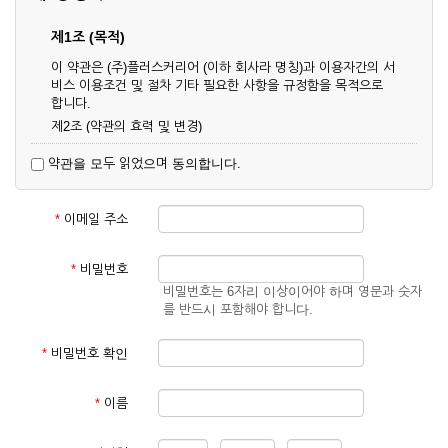
제1조 (목적)
이 약관은 (주)플러스커리어 (이하 회사라 명칭)과 이용자간의 서
비스 이용조건 및 절차 기타 필요한 사항을 규정함을 목적으로
합니다.
제2조 (약관의 효력 및 변경)
① 이 약관은 온라인으로 게시함과 동시에 효력이 발생되며, 영
약관을 모두 읽었으며 동의합니다.
업상 중요 하거나 합리적인 사유가 발생할 경우 온라인 공사를
통하여 변경할 수 있습니다.
② 회원은 변경된 약관에 동의하지 않을 경우 서비스 이용을 중
*
이메일 주소
단하고 이용계약을 해지할 수 있습니다. 약관의 효력 발생일 이
후의 계속적인 서비스 이용은 약관의 변경사항에 대해 동의한
것으로 간주됩니다.
*
비밀번호
비밀번호는 6자리 이상이어야 하며 영문과 숫자
제3조 (약관의 외 준칙)
를 반드시 포함해야 합니다.
이 약관에 명시되지 않은 사항은 회사의 공지, 이용안내 및 기타
관계법령의 규정에 따릅니다.
*
비밀번호 확인
제2장 서비스 이용 계약
*
이름
제4조 (이용계약의 성립)