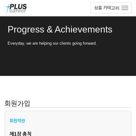
본
메
상품 카테고리
문
뉴
바
토
로
글
Progress & Achievements
가
하
기
기
Everyday, we are helping our clients going forward.
회원가입
회원약관
제1장 총칙