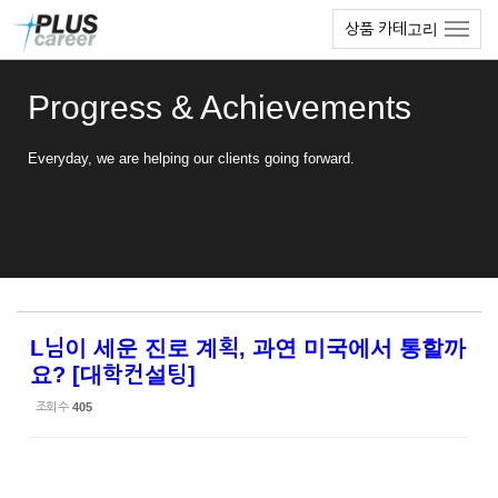
Sketchbook5, 스케치북5
Sketchbook5, 스케치북5
본
메
상품 카테고리
문
뉴
바
토
로
글
Progress & Achievements
가
하
기
기
Everyday, we are helping our clients going forward.
L님이 세운 진로 계획, 과연 미국에서 통할까
요? [대학컨설팅]
조회 수
405