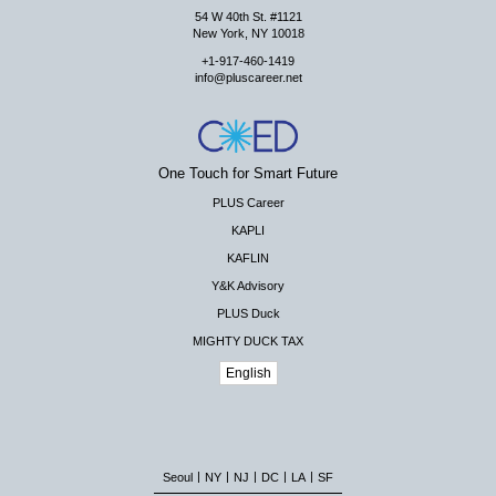
54 W 40th St. #1121
New York, NY 10018
+1-917-460-1419
info@pluscareer.net
One Touch for Smart Future
PLUS Career
KAPLI
KAFLIN
Y&K Advisory
PLUS Duck
MIGHTY DUCK TAX
English
|
|
|
|
|
Seoul
NY
NJ
DC
LA
SF