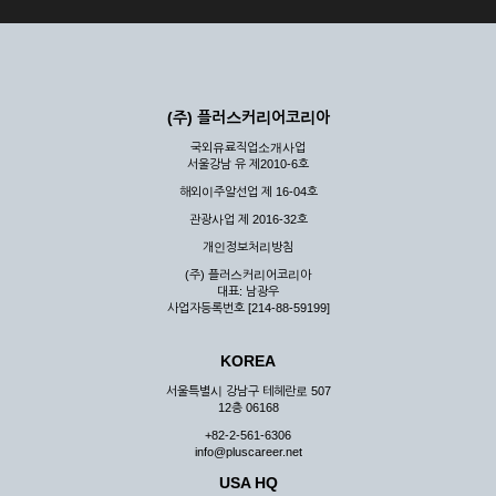
(주) 플러스커리어코리아
국외유료직업소개사업
서울강남 유 제2010-6호
해외이주알선업 제 16-04호
관광사업 제 2016-32호
개인정보처리방침
(주) 플러스커리어코리아
대표: 남광우
사업자등록번호 [214-88-59199]
KOREA
서울특별시 강남구 테헤란로 507
12층 06168
+82-2-561-6306
info@pluscareer.net
USA HQ