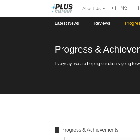
Sketchbook5, 스케치북5
Sketchbook5, 스케치북5
본
메
About Us
미국취업
미
문
뉴
바
토
로
글
Latest News
Reviews
Progre
가
하
기
기
Progress & Achieve
Everyday, we are helping our clients going forw
Progress & Achievements