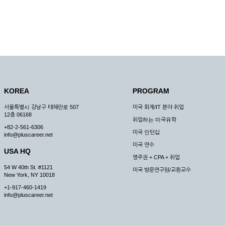
KOREA
PROGRAM
서울특별시 강남구 테헤란로 507
미국 회계/IT 분야 취업
12층 06168
취업하는 미국유학
+82-2-561-6306
미국 인턴십
info@pluscareer.net
미국 연수
USA HQ
영주권 + CPA + 취업
54 W 40th St. #1121
미국 방문연구원/교환교수
New York, NY 10018
+1-917-460-1419
info@pluscareer.net