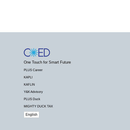
One Touch for Smart Future
PLUS Career
KAPLI
KAFLIN
Y&K Advisory
PLUS Duck
MIGHTY DUCK TAX
English