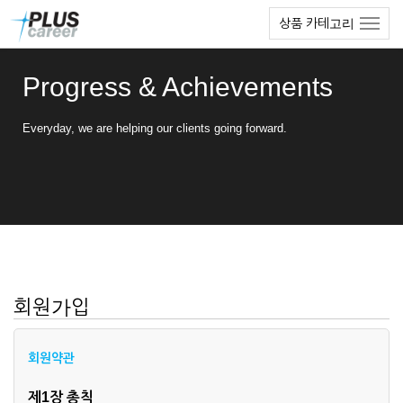
본
메
상품 카테고리
문
뉴
바
토
로
글
Progress & Achievements
가
하
기
기
Everyday, we are helping our clients going forward.
회원가입
회원약관
제1장 총칙