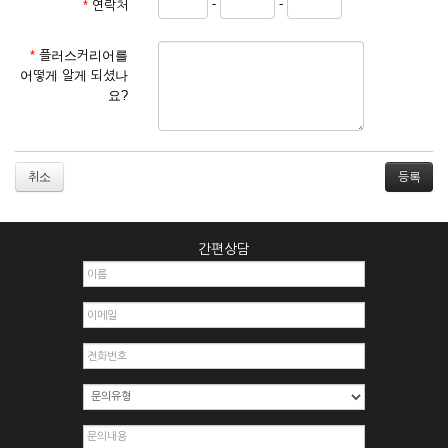
-
-
*
연락처
① 서비스 이용계약은 서비스 이용 희망자가 본 약관에 동의한
후 신청자의 실질 정보를 입력하여 회사에 신청하고 회사가 이
를 심사, 승낙함으로써 성립하며, 회사는 신청자의 실명 확인 절
*
플러스커리어를
차를 밟을 수 있습니다.
어떻게 알게 되셨나
② 회원가입시 입력한 ID는 변경할 수 없으며, 회원 1인당 한 개
요?
의 ID가 발급됩니다. 부득이한 경우로 인해 변경하고자 하는 경
우에는 해당 아이디를 해지하고 재가입해야 합니다.
③ 회사는 아래의 각 호에 해당하는 이용자에 대하여는 가입을
거절하거나 취소할 수 있으며, 실명으로 등록하지 않은 자의 일
취소
체의 권리를 제한할 수 있습니다.
1. 타인의 성명, 주민등록번호를 이용하여 신청할 경우
2. 개인정보를 허위로 기재하여 신청할 경우
간편상담
3. 경쟁 관게에 있는 이용자가 신청할 경우
4. 타인의 서비스 이용을 방해하거나, 정보를 도용한 경우
5. 기타 회사가 정한 이용신청서에 기재사항이 미비 된 경우
6. 이용자가 영업활동 또는 부정한 용도로 본 서비스를 이용할
경우
7. 회사의 정보를 사전 승낙 없이 전재, 변조, 복사하여 이용하
는 경우
8. 기타 회사가 정한 제반 사항을 위반하며 신청하는 경우
제5조 (서비스의 이용 및 중지)