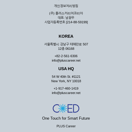
우 그 처리를 위해 노력해야 합니다.
개인정보처리방침
제7조 (회원의 의무)
(주) 플러스커리어코리아
대표: 남광우
① 회원은 ID와 비밀 번호에 관한 모든 관리의 책임이 있으며
사업자등록번호 [214-88-59199]
자신의 ID가 부정하게 사용된 경우, 이용자는 반드시 회사에 그
사실을 통보해야 합니다.
KOREA
② 회원은 이용신청서의 기재내용 중 변경된 내용이 있는 경우
서비스를 통하여 그 내용을 회사에 통지하여야 합니다.
서울특별시 강남구 테헤란로 507
12층 06168
③ 다른 회원의 ID와 비밀번호를 부당하게 사용하는 행위를
하지 않아야 합니다.
+82-2-561-6306
info@pluscareer.net
④ 회원은 회사의 서비스에서 타 사이트의 홍보행위를 하지 않
아야 하며 공공질서나 미풍약속에 위배되는 내용 혹은 저작권을
USA HQ
포함한 지적 재산권을 침해 할 수 있는 행동을 하지 않아야 합니
54 W 40th St. #1121
다.
New York, NY 10018
⑤ 회원은 회사의 사전 승낙 없이 서비스를 이용하여 어떠한 영
+1-917-460-1419
리 행위도 할 수 없습니다.
info@pluscareer.net
⑥ 회원은 관계법령, 약관의 규정, 이용안내 및 주의사항 등 회
사가 통지하는 사항을 준수하여야 하며, 기타 회사의 업무에 방
해되는 행위를 하여서는 아니 됩니다.
제8조 (회원의 관리)
One Touch for Smart Future
PLUS Career
① 회원은 언제든 이 약관에 대한 동의를 철회할 수 있습니다.