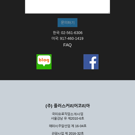
① 서비스의 이용은 연중무휴, 1일 24시간을 원칙으로 합니다.
② 시스템 점검, 교체 및 고장, 기술적인 이유, 국가비상사태, 정
전, 서비스 설비의 장애, 서비스 이용의 폭주 등의 정상적인 서비
스가 불가능할 경우 회사는 사전 공지나 예고 없이 서비스의 전
부 또는 일부를 일시적 또는 영구적으로 중지할 수 있습니다.
한국: 02-561-6306
③ 기타 회사는 서비스를 제공할 수 없는 합당한 사유가 발생한
미국: 917-460-1419
경우
FAQ
④ 회사는 제 2항 및 제 3항의 사유로 서비스의 제공이 일시적
으로 중지됨으로 인해 이용자 또는 제 3자가 입은 손해에 대하
여 배상하지 않습니다.
제3장 권리 및 의무
제6조 (회사의 의무)
① 회사는 특별한 사정이 없는 한 이용자가 신청한 후 즉시 서
비스를 이용할 수 있도록 하고 계속적, 안정적으로 서비스를 제
공할 수 있도록 최선의 노력을 다하여야 합니다.
(주) 플러스커리어코리아
② 회사는 이용자의 개인 신상 정보를 본인의 승낙 없이 타인에
국외유료직업소개사업
게 누설, 배포하여서는 안됩니다. 다만, 관계법령에 의하여 국가
서울강남 유 제2010-6호
기관 등의 합법적인 요구가 있는 경우에는 해당 되지 않습니다.
해외이주알선업 제 16-04호
③ 회사는 이용자로부터 제기되는 의견이나 불만이 정당하다고
인정할 경우에는 즉시 처리하여야 하며, 즉시 처리가 곤란한 경
관광사업 제 2016-32호