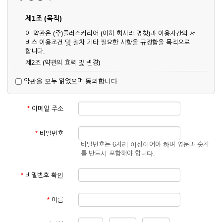
제1조 (목적)
이 약관은 (주)플러스커리어 (이하 회사라 명칭)과 이용자간의 서
비스 이용조건 및 절차 기타 필요한 사항을 규정함을 목적으로
합니다.
제2조 (약관의 효력 및 변경)
① 이 약관은 온라인으로 게시함과 동시에 효력이 발생되며, 영
약관을 모두 읽었으며 동의합니다.
업상 중요 하거나 합리적인 사유가 발생할 경우 온라인 공사를
통하여 변경할 수 있습니다.
② 회원은 변경된 약관에 동의하지 않을 경우 서비스 이용을 중
*
이메일 주소
단하고 이용계약을 해지할 수 있습니다. 약관의 효력 발생일 이
후의 계속적인 서비스 이용은 약관의 변경사항에 대해 동의한
것으로 간주됩니다.
*
비밀번호
비밀번호는 6자리 이상이어야 하며 영문과 숫자
제3조 (약관의 외 준칙)
를 반드시 포함해야 합니다.
이 약관에 명시되지 않은 사항은 회사의 공지, 이용안내 및 기타
관계법령의 규정에 따릅니다.
*
비밀번호 확인
제2장 서비스 이용 계약
*
이름
제4조 (이용계약의 성립)