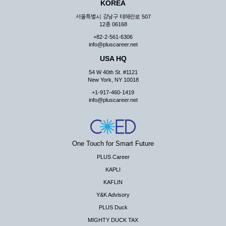
KOREA
서울특별시 강남구 테헤란로 507
12층 06168
+82-2-561-6306
info@pluscareer.net
USA HQ
54 W 40th St. #1121
New York, NY 10018
+1-917-460-1419
info@pluscareer.net
One Touch for Smart Future
PLUS Career
KAPLI
KAFLIN
Y&K Advisory
PLUS Duck
MIGHTY DUCK TAX