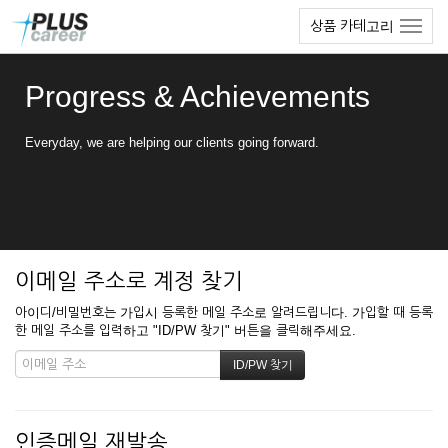
본
메
상품 카테고리
문
뉴
바
토
로
글
Progress & Achievements
가
하
기
기
Everyday, we are helping our clients going forward.
이메일 주소로 계정 찾기
아이디/비밀번호는 가입시 등록한 메일 주소로 알려드립니다. 가입할 때 등록
한 메일 주소를 입력하고 "ID/PW 찾기" 버튼을 클릭해주세요.
인증메일 재발송