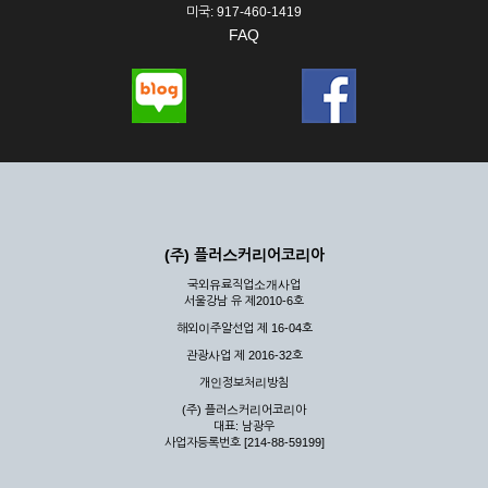
미국: 917-460-1419
FAQ
(주) 플러스커리어코리아
국외유료직업소개사업
서울강남 유 제2010-6호
해외이주알선업 제 16-04호
관광사업 제 2016-32호
개인정보처리방침
(주) 플러스커리어코리아
대표: 남광우
사업자등록번호 [214-88-59199]