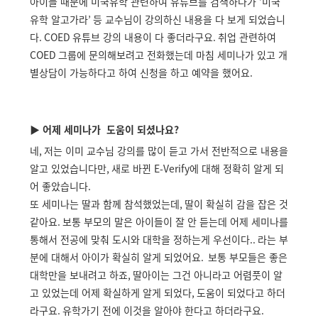
아이들 때문에 미국유학 관련하여 유튜브를 검색하다가
‘
미국
유학 알고가라
’
등 교수님이 강의하신 내용을 다 보게 되었습니
다
. COED
유튜브 강의 내용이 다 좋더라구요
.
취업 관련하여
COED
그룹에 문의해보려고 전화했는데 마침 세미나가 있고 개
별상담이 가능하다고 하여 신청을 하고 예약을 했어요
.
▶
어제 세미나가
도움이 되셨나요?
네
,
저는 이미 교수님 강의를 많이 듣고 가서 전반적으로 내용을
알고 있었습니다만
,
새로 바뀐
E-Verify
에 대해 정확히 알게 되
어 좋았습니다
.
또 세미나는 딸과 함께 참석했었는데
,
딸이 확실히 감을 잡은 것
같아요
.
보통 부모의 말은 아이들이 잘 안 듣는데 어제 세미나를
통해서 전공에 맞춰 도시와 대학을 정하는게 우선이다
..
라는 부
분에 대해서 아이가 확실히 알게 되었어요
.
보통 부모들은 좋은
대학만을 보내려고 하죠
,
딸아이는 그건 아니라고 어렴풋이 알
고 있었는데 어제 확실하게 알게 되었다
,
도움이 되었다고 하더
라구요
.
유학가기 전에 이것을 알아야 한다고 하더라구요
.