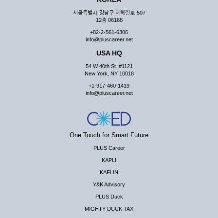
서울특별시 강남구 테헤란로 507
12층 06168
+82-2-561-6306
info@pluscareer.net
USA HQ
54 W 40th St. #1121
New York, NY 10018
+1-917-460-1419
info@pluscareer.net
One Touch for Smart Future
PLUS Career
KAPLI
KAFLIN
Y&K Advisory
PLUS Duck
MIGHTY DUCK TAX