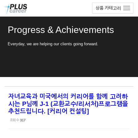
Sketchbook5, 스케치북5
Sketchbook5, 스케치북5
본
메
상품 카테고리
문
뉴
바
토
로
글
Progress & Achievements
가
하
기
기
Everyday, we are helping our clients going forward.
자녀교육과 미국에서의 커리어를 함께 고려하
시는 P님께 J-1 (교환교수/리서처)프로그램을
추천드립니다. [커리어 컨설팅]
조회 수
317