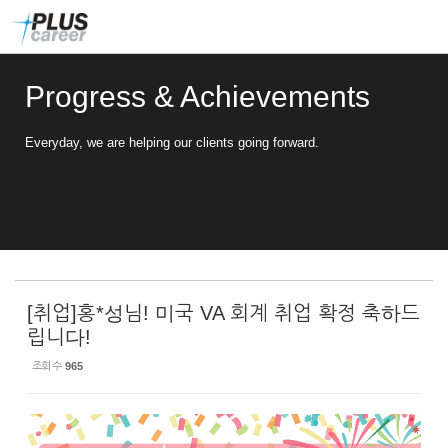
Sketchbook5, 스케치북5
Sketchbook5, 스케치북5
본
메
문
뉴
바
토
로
글
Progress & Achievements
가
하
기
기
Everyday, we are helping our clients going forward.
[취업]홍*성님! 미국 VA 회계 취업 확정 축하드
립니다!
조회 수
965