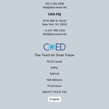
+82-2-561-6306
info@pluscareer.net
USA HQ
54 W 40th St. #1121
New York, NY 10018
+1-917-460-1419
info@pluscareer.net
One Touch for Smart Future
PLUS Career
KAPLI
KAFLIN
Y&K Advisory
PLUS Duck
MIGHTY DUCK TAX
English