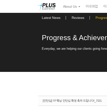
Sketchbook5, 스케치북5
Sketchbook5, 스케치북5
본
메
About Us
미국취업
미
문
뉴
바
토
로
글
Latest News
Reviews
Progre
가
하
기
기
Progress & Achieve
Everyday, we are helping our clients going forw
[인턴십] 이*록님 인턴십 확정 축하 드립니다!_7/21