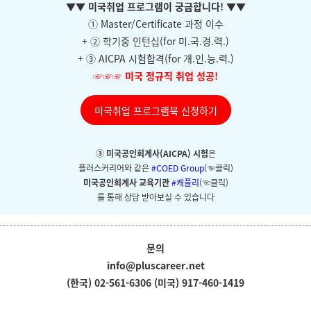
▼
▼ 미국취업 프로그램이 궁금합니다!
▼
▼
① Master/Certificate 과정 이수
+ ② 학기중 인턴십(for 미.국.경.력.)
+ ③ AICPA 시험합격(for 개.인.능.력.)
☞☞☞
미국 정규직 취업 성공!
미국취업 프로그램북 신청하기
③ 미국공인회계사(AICPA) 시험
은
플러스커리어와
같은
#COED Group
(☜클릭)
미국공인회계사 교육기관
#캐플리
(☜클릭)
를 통해 상담 받아보실 수 있습니다
문의
info@pluscareer.net
(한국) 02-561-6306
(미국) 917-460-1419