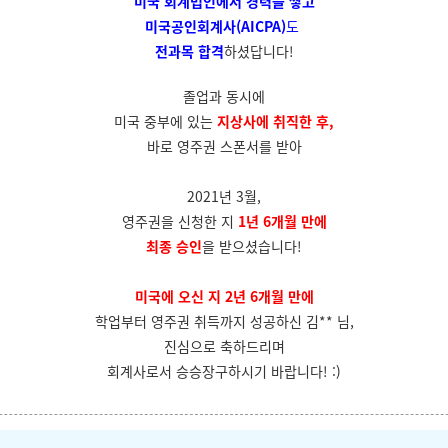
미국 회계법인에서
경력을 쌓고
미국공인회계사(AICPA)
도
전과목 합격
하셨답니다!
졸업과 동시에
미국 중부에 있는
지상사에 취직한 후,
바로 영주권 스폰서를 받아
2021년 3월,
영주권을 신청한 지
1년 6개월 만에
최종 승인
을 받으셨습니다!
미국에 오신 지 2년 6개월 만에
학업부터 영주권 취득까지 성공하신 김** 님,
진심으로 축하드리며
회계사로서 승승장구하시기 바랍니다! :)