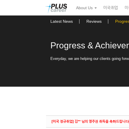
Sketchbook5, 스케치북5
Sketchbook5, 스케치북5
본
메
About Us
미국취업
미
문
뉴
바
토
로
글
Latest News
Reviews
Progre
가
하
기
기
Progress & Achieve
Everyday, we are helping our clients going forw
[미국 정규취업] 김** 님의 영주권 취득을 축하드립니다