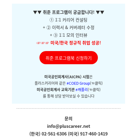
▼
▼ 취준 프로그램이 궁금합니다!
▼
▼
① 1:1 커리어 컨설팅
+ ②
이력서 & 커버레터 수정
+ ③ 1:1 모의 인터뷰
☞☞☞
미국/한국 정규직 취업 성공!
취준 프로그램북 신청하기
미국공인회계사(AICPA) 시험
은
플러스커리어와
같은
#COED Group
(☜클릭)
미국공인회계사 교육기관
#캐플리
(☜클릭)
를 통해 상담 받아보실 수 있습니다
문의
info@pluscareer.net
(한국) 02-561-6306
(미국) 917-460-1419