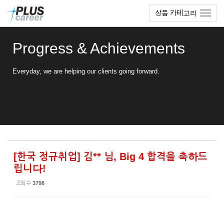
Sketchbook5, 스케치북5
Sketchbook5, 스케치북5
본
메
상품 카테고리
문
뉴
바
토
로
글
Progress & Achievements
가
하
기
기
Everyday, we are helping our clients going forward.
[한국 정규취업] 김** 님, Big 4 합격을 축하드
립니다!
조회 수
3798