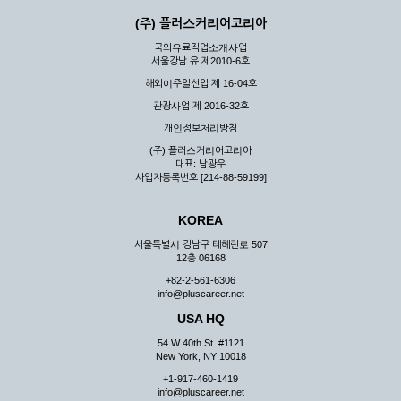
(주) 플러스커리어코리아
국외유료직업소개사업
서울강남 유 제2010-6호
해외이주알선업 제 16-04호
관광사업 제 2016-32호
개인정보처리방침
(주) 플러스커리어코리아
대표: 남광우
사업자등록번호 [214-88-59199]
KOREA
서울특별시 강남구 테헤란로 507
12층 06168
+82-2-561-6306
info@pluscareer.net
USA HQ
54 W 40th St. #1121
New York, NY 10018
+1-917-460-1419
info@pluscareer.net