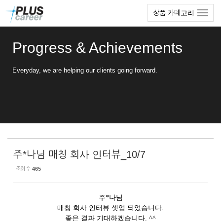
Sketchbook5, 스케치북5
Sketchbook5, 스케치북5
본
메
상품 카테고리
문
뉴
바
토
로
글
Progress & Achievements
가
하
기
기
Everyday, we are helping our clients going forward.
주*나님 매칭 회사 인터뷰_10/7
조회 수
465
주*나님
매칭 회사 인터뷰 셋업 되었습니다.
좋은 결과 기대하겠습니다. ^^