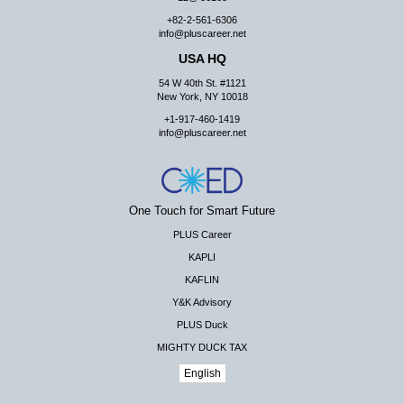
+82-2-561-6306
info@pluscareer.net
USA HQ
54 W 40th St. #1121
New York, NY 10018
+1-917-460-1419
info@pluscareer.net
One Touch for Smart Future
PLUS Career
KAPLI
KAFLIN
Y&K Advisory
PLUS Duck
MIGHTY DUCK TAX
English