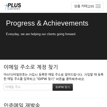
본
메
상품 카테고리
문
뉴
바
토
로
글
Progress & Achievements
가
하
기
기
Everyday, we are helping our clients going forward.
이메일 주소로 계정 찾기
아이디/비밀번호는 가입시 등록한 메일 주소로 알려드립니다. 가입할 때 등록
한 메일 주소를 입력하고 "ID/PW 찾기" 버튼을 클릭해주세요.
인증메일 재발송