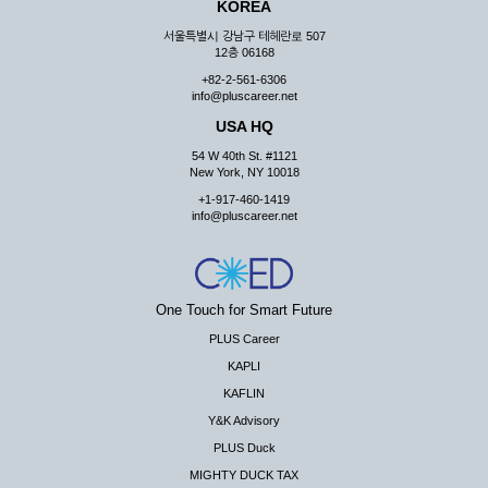
KOREA
서울특별시 강남구 테헤란로 507
12층 06168
+82-2-561-6306
info@pluscareer.net
USA HQ
54 W 40th St. #1121
New York, NY 10018
+1-917-460-1419
info@pluscareer.net
One Touch for Smart Future
PLUS Career
KAPLI
KAFLIN
Y&K Advisory
PLUS Duck
MIGHTY DUCK TAX