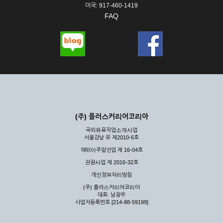
미국: 917-460-1419
FAQ
(주) 플러스커리어코리아
국외유료직업소개사업
서울강남 유 제2010-6호
해외이주알선업 제 16-04호
관광사업 제 2016-32호
개인정보처리방침
(주) 플러스커리어코리아
대표: 남광우
사업자등록번호 [214-88-59199]