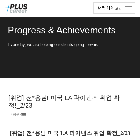
Sketchbook5, 스케치북5
Sketchbook5, 스케치북5
본
메
상품 카테고리
문
뉴
바
토
로
글
Progress & Achievements
가
하
기
기
Everyday, we are helping our clients going forward.
[취업] 전*용님! 미국 LA 파이낸스 취업 확
정!_2/23
조회 수
488
[취업] 전*용님 미국 LA 파이낸스 취업 확정_2/
23