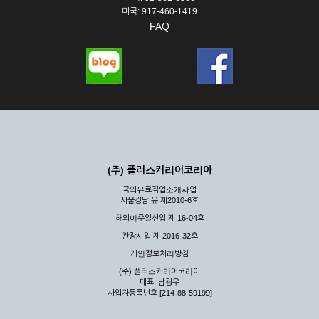
미국: 917-460-1419
FAQ
(주) 플러스커리어코리아
국외유료직업소개사업
서울강남 유 제2010-6호
해외이주알선업 제 16-04호
관광사업 제 2016-32호
개인정보처리방침
(주) 플러스커리어코리아
대표: 남광우
사업자등록번호 [214-88-59199]