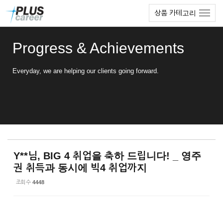
Sketchbook5, 스케치북5
Sketchbook5, 스케치북5
본
메
상품 카테고리
문
뉴
바
토
로
글
Progress & Achievements
가
하
기
기
Everyday, we are helping our clients going forward.
Y**님, BIG 4 취업을 축하 드립니다! _ 영주
권 취득과 동시에 빅4 취업까지
조회 수
4448