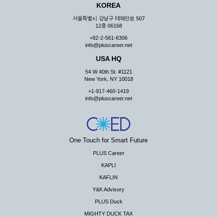
KOREA
서울특별시 강남구 테헤란로 507
12층 06168
+82-2-561-6306
info@pluscareer.net
USA HQ
54 W 40th St. #1121
New York, NY 10018
+1-917-460-1419
info@pluscareer.net
One Touch for Smart Future
PLUS Career
KAPLI
KAFLIN
Y&K Advisory
PLUS Duck
MIGHTY DUCK TAX