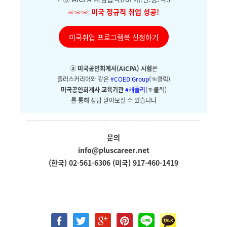
☞☞☞
미국 정규직 취업 성공!
미국취업 프로그램북 신청하기
③ 미국공인회계사(AICPA) 시험
은
플러스커리어와
같은
#COED Group
(☜클릭)
미국공인회계사 교육기관
#캐플리
(☜클릭)
를 통해 상담 받아보실 수 있습니다
문의
info@pluscareer.net
(한국) 02-561-6306
(미국) 917-460-1419