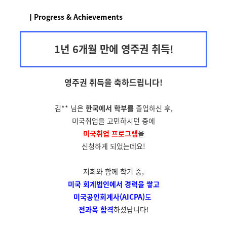
ㅣProgress & Achievements
1년 6개월 만에 영주권 취득!
영주권 취득을
축하드립니다!
김** 님은
한국에서 학부를
졸업하신 후,
미국취업을 고민하시던 중에
미국취업 프로그램
을
신청하게 되었는데요!
저희와 함께 학기 중,
미국 회계법인에서
경력을 쌓고
미국공인회계사(AICPA)
도
전과목 합격
하셨답니다!