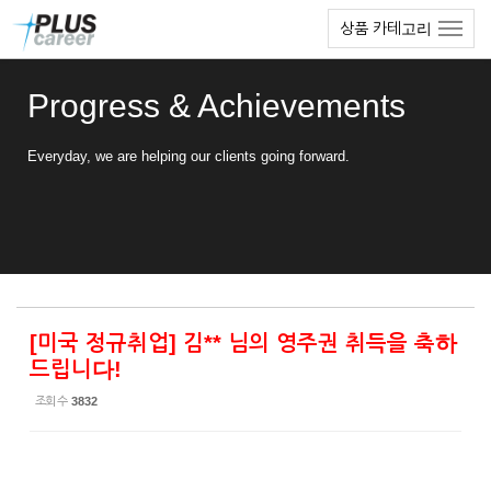
Sketchbook5, 스케치북5
Sketchbook5, 스케치북5
본
메
상품 카테고리
문
뉴
바
토
로
글
Progress & Achievements
가
하
기
기
Everyday, we are helping our clients going forward.
[미국 정규취업] 김** 님의 영주권 취득을 축하
드립니다!
조회 수
3832