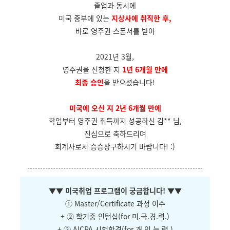
졸업과 동시에
미국 중부에 있는
지상사에 취직한 후,
바로 영주권 스폰서를 받아
2021년 3월,
영주권을 신청한 지
1년 6개월 만에
최종 승인
을 받으셨습니다!
미국에 오신 지 2년 6개월 만에
학업부터 영주권 취득까지 성공하신 김** 님,
진심으로 축하드리며
회계사로서 승승장구하시기 바랍니다! :)
▼
▼ 미국취업 프로그램이 궁금합니다!
▼
▼
① Master/Certificate 과정 이수
+ ② 학기중 인턴십(for 미.국.경.력.)
+ ③ AICPA 시험합격(for 개.인.능.력.)