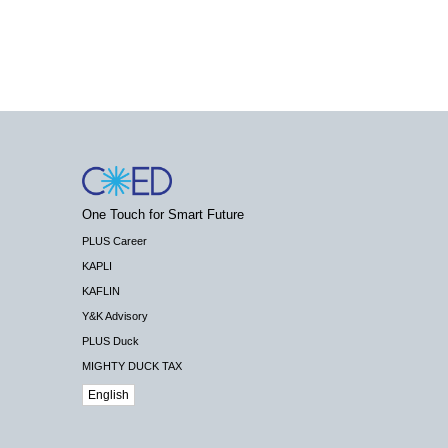
One Touch for Smart Future
PLUS Career
KAPLI
KAFLIN
Y&K Advisory
PLUS Duck
MIGHTY DUCK TAX
English