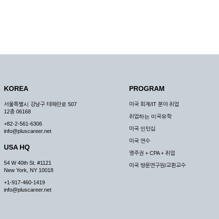
KOREA
PROGRAM
서울특별시 강남구 테헤란로 507
미국 회계/IT 분야 취업
12층 06168
취업하는 미국유학
+82-2-561-6306
미국 인턴십
info@pluscareer.net
미국 연수
USA HQ
영주권 + CPA + 취업
54 W 40th St. #1121
미국 방문연구원/교환교수
New York, NY 10018
+1-917-460-1419
info@pluscareer.net