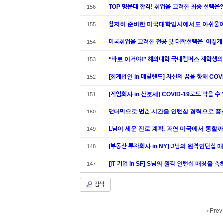
TOP 명문대 합격! 취업을 고려한 최종 선택은?
156
철저히 준비한 미국대학입시에서도 아쉬움이 
155
미국취업을 고려한 전공 및 대학선택은 어떻게
154
“바로 이거야!” 해외대학 국내캠퍼스 재학생의
153
[회계법인 in 메릴랜드] 자신의 꿈을 향해 CO
152
[게임회사 in 산호세] COVID-19로도 막을 
151
팬더믹으로 멈춘 시간을 인턴십 경력으로 풍성
150
L님이 세운 진로 계획, 과연 미국에서 통할까
149
[부동산 투자회사 in NY] J님의 원격인턴십
148
[IT 기업 in SF] S님의 원격 인턴십 매칭을
147
검색
Prev