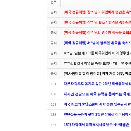
번호
[미국 정규취업] 김** 님의 취업비자 승인을 
공지
[한국 정규취업] 김** 님, Big 4 합격을 축하
공지
[미국 정규취업] 김** 님의 영주권 취득을 축
공지
[미국 정규취업] J**님의 영주권 취득을 축하드립
공지
K**님, 일본계 T그룹 미국취업에 이어 영주권
공지
Y**님, BIG 4 취업을 축하 드립니다! _ 영
공지
[영사인터뷰 합격 인터뷰] 비자 거절 이후, 버룩 
공지
다른 대학으로 옮기고 싶은 2학년 미국유학생 
161
디자인 전공으로 미국 유학을 준비하는 국제고 
160
미국 최고의 보딩스쿨에 재학 중인 영주권자 
159
인턴십을 구하지 못한 3학년 유학생 어머님이 
158
15개 대학에서 합격통지서를 받은 H**학생은
157