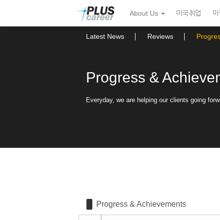
Sketchbook5, 스케치북5
Sketchbook5, 스케치북5
본
메
About Us
미국취업
미
문
뉴
바
토
로
글
Latest News
Reviews
Progre
가
하
기
기
Progress & Achieve
Everyday, we are helping our clients going forw
Progress & Achievements