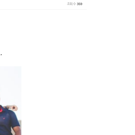
조회 수
359
.