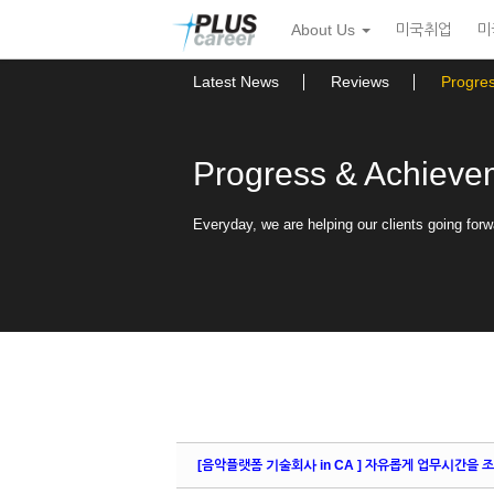
Sketchbook5, 스케치북5
Sketchbook5, 스케치북5
본
메
About Us
미국취업
미
문
뉴
바
토
로
글
Latest News
Reviews
Progre
가
하
기
기
Progress & Achieve
Everyday, we are helping our clients going forw
[음악플랫폼 기술회사 in CA ] 자유롭게 업무시간을 