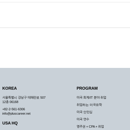
KOREA
PROGRAM
서울특별시 강남구 테헤란로 507
미국 회계/IT 분야 취업
12층 06168
취업하는 미국유학
+82-2-561-6306
미국 인턴십
info@pluscareer.net
미국 연수
USA HQ
영주권 + CPA + 취업