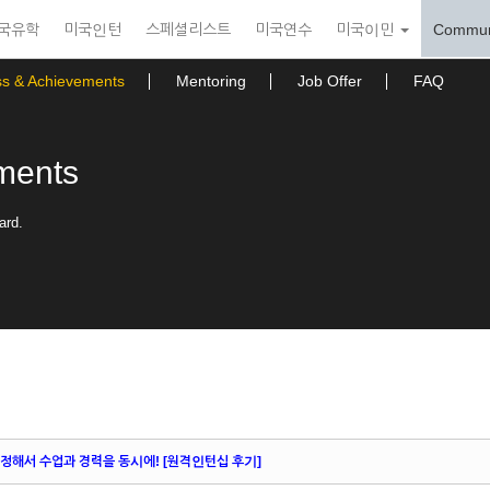
국유학
미국인턴
스페셜리스트
미국연수
미국이민
Commun
ss & Achievements
Mentoring
Job Offer
FAQ
ments
ard.
조정해서 수업과 경력을 동시에! [원격인턴십 후기]