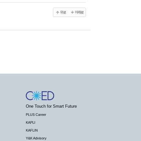
위로
아래로
One Touch for Smart Future
PLUS Career
KAPLI
KAFLIN
Y&K Advisory