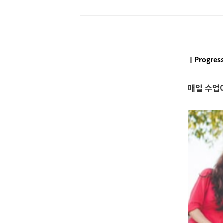
ㅣProgress
매일 수업