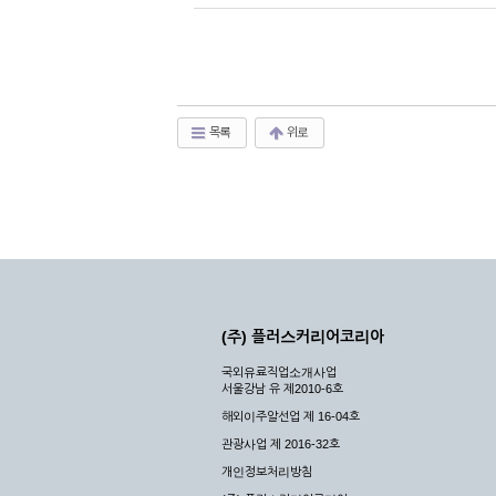
목록
위로
(주) 플러스커리어코리아
국외유료직업소개사업
서울강남 유 제2010-6호
해외이주알선업 제 16-04호
관광사업 제 2016-32호
개인정보처리방침