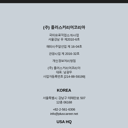
(주) 플러스커리어코리아
국외유료직업소개사업
서울강남 유 제2010-6호
해외이주알선업 제 16-04호
관광사업 제 2016-32호
개인정보처리방침
(주) 플러스커리어코리아
대표: 남광우
사업자등록번호 [214-88-59199]
KOREA
서울특별시 강남구 테헤란로 507
12층 06168
+82-2-561-6306
info@pluscareer.net
USA HQ