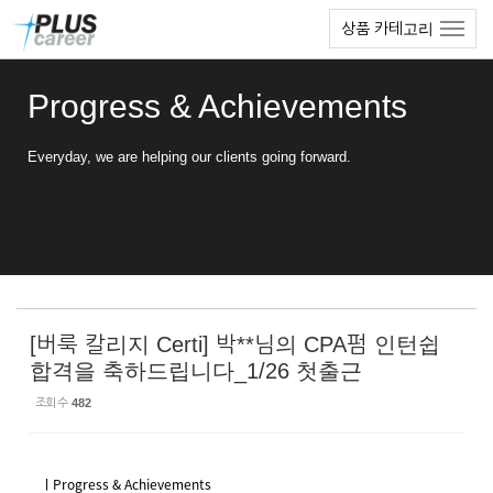
Sketchbook5, 스케치북5
Sketchbook5, 스케치북5
본
메
상품 카테고리
문
뉴
바
토
로
글
Progress & Achievements
가
하
기
기
Everyday, we are helping our clients going forward.
[버룩 칼리지 Certi] 박**님의 CPA펌 인턴쉽
합격을 축하드립니다_1/26 첫출근
조회 수
482
ㅣProgress & Achievements