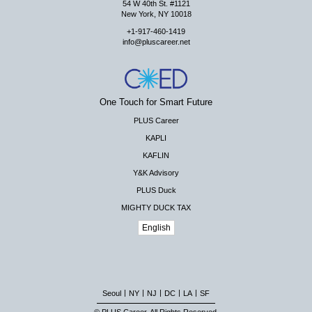
54 W 40th St. #1121
New York, NY 10018
+1-917-460-1419
info@pluscareer.net
One Touch for Smart Future
PLUS Career
KAPLI
KAFLIN
Y&K Advisory
PLUS Duck
MIGHTY DUCK TAX
English
|
|
|
|
|
Seoul
NY
NJ
DC
LA
SF