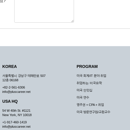
요?
 도용한 경우
미비 된 경우
 서비스를 이용할 경우
, 복사하여 이용하는 경우
청하는 경우
원칙으로 합니다.
, 국가비상사태, 정전, 서비스 설비의 장애, 서비스 이용의 폭주 등의 정상적인 서비
KOREA
PROGRAM
구적으로 중지할 수 있습니다.
서울특별시 강남구 테헤란로 507
미국 회계/IT 분야 취업
한 사유가 발생한 경우
12층 06168
취업하는 미국유학
스의 제공이 일시적으로 중지됨으로 인해 이용자 또는 제 3자가 입은 손해에 대하여 
+82-2-561-6306
미국 인턴십
info@pluscareer.net
미국 연수
USA HQ
영주권 + CPA + 취업
54 W 40th St. #1121
미국 방문연구원/교환교수
New York, NY 10018
청한 후 즉시 서비스를 이용할 수 있도록 하고 계속적, 안정적으로 서비스를 제공할
+1-917-460-1419
승낙 없이 타인에게 누설, 배포하여서는 안됩니다. 다만, 관계법령에 의하여 국가
info@pluscareer.net