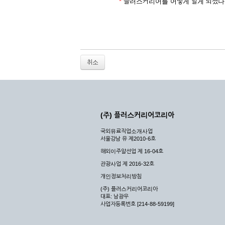
2. 개인정보를 허위로 기재하여 신청할 경우
*
플러스커리어를 어떻게 알게 되셨나
3. 경쟁 관게에 있는 이용자가 신청할 경우
4. 타인의 서비스 이용을 방해하거나, 정보를
5. 기타 회사가 정한 이용신청서에 기재사항이 
6. 이용자가 영업활동 또는 부정한 용도로 본
7. 회사의 정보를 사전 승낙 없이 전재, 변조
취소
8. 기타 회사가 정한 제반 사항을 위반하며 신
제5조 (서비스의 이용 및 중지)
① 서비스의 이용은 연중무휴, 1일 24시간을 
② 시스템 점검, 교체 및 고장, 기술적인 이유
(주) 플러스커리어코리아
이 서비스의 전부 또는 일부를 일시적 또는 영
국외유료직업소개사업
③ 기타 회사는 서비스를 제공할 수 없는 합당
서울강남 유 제2010-6호
④ 회사는 제 2항 및 제 3항의 사유로 서비
해외이주알선업 제 16-04호
제3장 권리 및 의무
관광사업 제 2016-32호
개인정보처리방침
제6조 (회사의 의무)
(주) 플러스커리어코리아
대표: 남광우
① 회사는 특별한 사정이 없는 한 이용자가 신
사업자등록번호 [214-88-59199]
② 회사는 이용자의 개인 신상 정보를 본인의 
되지 않습니다.