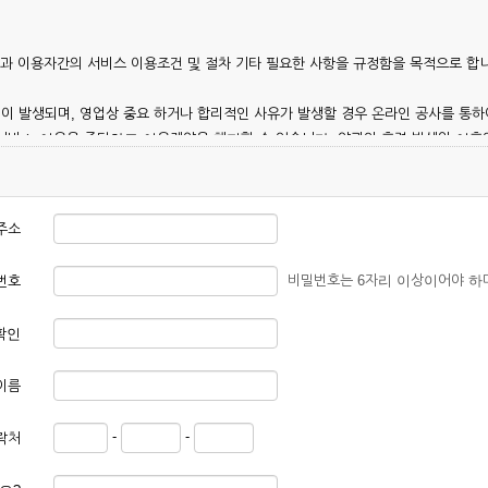
칭)과 이용자간의 서비스 이용조건 및 절차 기타 필요한 사항을 규정함을 목적으로 합
이 발생되며, 영업상 중요 하거나 합리적인 사유가 발생할 경우 온라인 공사를 통하
 서비스 이용을 중단하고 이용계약을 해지할 수 있습니다. 약관의 효력 발생일 이
 이용안내 및 기타 관계법령의 규정에 따릅니다.
주소
비밀번호는 6자리 이상이어야 하
번호
확인
본 약관에 동의한 후 신청자의 실질 정보를 입력하여 회사에 신청하고 회사가 이를 
이름
, 회원 1인당 한 개의 ID가 발급됩니다. 부득이한 경우로 인해 변경하고자 하는 경
-
-
락처
대하여는 가입을 거절하거나 취소할 수 있으며, 실명으로 등록하지 않은 자의 일체의
청할 경우