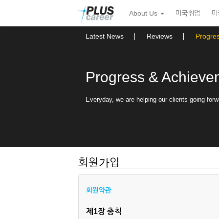
본
메
About Us
미국취업
미
문
뉴
바
토
로
글
Latest News
Reviews
Progre
가
하
기
기
Progress & Achieve
Everyday, we are helping our clients going forw
회원가입
회원약관
제1장 총칙