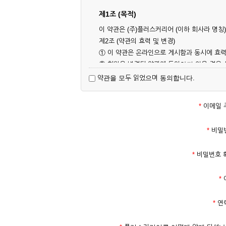
제1조 (목적)
이 약관은 (주)플러스커리어 (이하 회사라 명
제2조 (약관의 효력 및 변경)
① 이 약관은 온라인으로 게시함과 동시에 효력
② 회원은 변경된 약관에 동의하지 않을 경우
대해 동의한 것으로 간주됩니다.
약관을 모두 읽었으며 동의합니다.
제3조 (약관의 외 준칙)
이 약관에 명시되지 않은 사항은 회사의 공지,
*
이메일 
제2장 서비스 이용 계약
*
비밀
제4조 (이용계약의 성립)
*
비밀번호 
① 서비스 이용계약은 서비스 이용 희망자가 
의 실명 확인 절차를 밟을 수 있습니다.
*
② 회원가입시 입력한 ID는 변경할 수 없으며
다.
*
연
③ 회사는 아래의 각 호에 해당하는 이용자에 
1. 타인의 성명, 주민등록번호를 이용하여 신