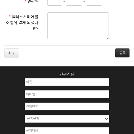
-
-
*
연락처
① 서비스 이용계약은 서비스 이용 희망자가 본 약관에 동의한
후 신청자의 실질 정보를 입력하여 회사에 신청하고 회사가 이
를 심사, 승낙함으로써 성립하며, 회사는 신청자의 실명 확인 절
*
플러스커리어를
차를 밟을 수 있습니다.
어떻게 알게 되셨나
② 회원가입시 입력한 ID는 변경할 수 없으며, 회원 1인당 한 개
요?
의 ID가 발급됩니다. 부득이한 경우로 인해 변경하고자 하는 경
우에는 해당 아이디를 해지하고 재가입해야 합니다.
③ 회사는 아래의 각 호에 해당하는 이용자에 대하여는 가입을
거절하거나 취소할 수 있으며, 실명으로 등록하지 않은 자의 일
취소
체의 권리를 제한할 수 있습니다.
1. 타인의 성명, 주민등록번호를 이용하여 신청할 경우
2. 개인정보를 허위로 기재하여 신청할 경우
간편상담
3. 경쟁 관게에 있는 이용자가 신청할 경우
4. 타인의 서비스 이용을 방해하거나, 정보를 도용한 경우
5. 기타 회사가 정한 이용신청서에 기재사항이 미비 된 경우
6. 이용자가 영업활동 또는 부정한 용도로 본 서비스를 이용할
경우
7. 회사의 정보를 사전 승낙 없이 전재, 변조, 복사하여 이용하
는 경우
8. 기타 회사가 정한 제반 사항을 위반하며 신청하는 경우
제5조 (서비스의 이용 및 중지)