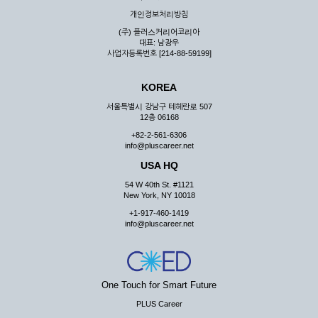
우 그 처리를 위해 노력해야 합니다.
개인정보처리방침
제7조 (회원의 의무)
(주) 플러스커리어코리아
대표: 남광우
① 회원은 ID와 비밀 번호에 관한 모든 관리의 책임이 있으며
사업자등록번호 [214-88-59199]
자신의 ID가 부정하게 사용된 경우, 이용자는 반드시 회사에 그
사실을 통보해야 합니다.
KOREA
② 회원은 이용신청서의 기재내용 중 변경된 내용이 있는 경우
서비스를 통하여 그 내용을 회사에 통지하여야 합니다.
서울특별시 강남구 테헤란로 507
12층 06168
③ 다른 회원의 ID와 비밀번호를 부당하게 사용하는 행위를
하지 않아야 합니다.
+82-2-561-6306
info@pluscareer.net
④ 회원은 회사의 서비스에서 타 사이트의 홍보행위를 하지 않
아야 하며 공공질서나 미풍약속에 위배되는 내용 혹은 저작권을
USA HQ
포함한 지적 재산권을 침해 할 수 있는 행동을 하지 않아야 합니
54 W 40th St. #1121
다.
New York, NY 10018
⑤ 회원은 회사의 사전 승낙 없이 서비스를 이용하여 어떠한 영
+1-917-460-1419
리 행위도 할 수 없습니다.
info@pluscareer.net
⑥ 회원은 관계법령, 약관의 규정, 이용안내 및 주의사항 등 회
사가 통지하는 사항을 준수하여야 하며, 기타 회사의 업무에 방
해되는 행위를 하여서는 아니 됩니다.
제8조 (회원의 관리)
One Touch for Smart Future
PLUS Career
① 회원은 언제든 이 약관에 대한 동의를 철회할 수 있습니다.