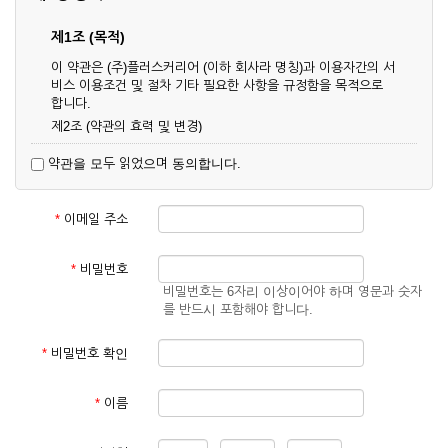
제1조 (목적)
이 약관은 (주)플러스커리어 (이하 회사라 명칭)과 이용자간의 서
비스 이용조건 및 절차 기타 필요한 사항을 규정함을 목적으로
합니다.
제2조 (약관의 효력 및 변경)
① 이 약관은 온라인으로 게시함과 동시에 효력이 발생되며, 영
약관을 모두 읽었으며 동의합니다.
업상 중요 하거나 합리적인 사유가 발생할 경우 온라인 공사를
통하여 변경할 수 있습니다.
② 회원은 변경된 약관에 동의하지 않을 경우 서비스 이용을 중
*
이메일 주소
단하고 이용계약을 해지할 수 있습니다. 약관의 효력 발생일 이
후의 계속적인 서비스 이용은 약관의 변경사항에 대해 동의한
것으로 간주됩니다.
*
비밀번호
비밀번호는 6자리 이상이어야 하며 영문과 숫자
제3조 (약관의 외 준칙)
를 반드시 포함해야 합니다.
이 약관에 명시되지 않은 사항은 회사의 공지, 이용안내 및 기타
관계법령의 규정에 따릅니다.
*
비밀번호 확인
제2장 서비스 이용 계약
*
이름
제4조 (이용계약의 성립)