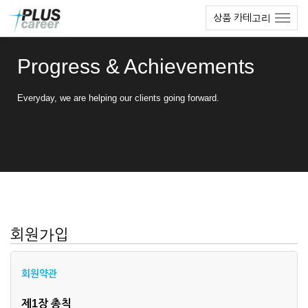
본
메
상품 카테고리
문
뉴
바
토
로
글
Progress & Achievements
가
하
기
기
Everyday, we are helping our clients going forward.
회원가입
회원약관
제1장 총칙