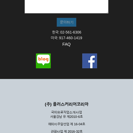
① 서비스의 이용은 연중무휴, 1일 24시간을 원칙으로 합니다.
② 시스템 점검, 교체 및 고장, 기술적인 이유, 국가비상사태, 정
전, 서비스 설비의 장애, 서비스 이용의 폭주 등의 정상적인 서비
스가 불가능할 경우 회사는 사전 공지나 예고 없이 서비스의 전
부 또는 일부를 일시적 또는 영구적으로 중지할 수 있습니다.
한국: 02-561-6306
③ 기타 회사는 서비스를 제공할 수 없는 합당한 사유가 발생한
미국: 917-460-1419
경우
FAQ
④ 회사는 제 2항 및 제 3항의 사유로 서비스의 제공이 일시적
으로 중지됨으로 인해 이용자 또는 제 3자가 입은 손해에 대하
여 배상하지 않습니다.
제3장 권리 및 의무
제6조 (회사의 의무)
① 회사는 특별한 사정이 없는 한 이용자가 신청한 후 즉시 서
비스를 이용할 수 있도록 하고 계속적, 안정적으로 서비스를 제
공할 수 있도록 최선의 노력을 다하여야 합니다.
(주) 플러스커리어코리아
② 회사는 이용자의 개인 신상 정보를 본인의 승낙 없이 타인에
국외유료직업소개사업
게 누설, 배포하여서는 안됩니다. 다만, 관계법령에 의하여 국가
서울강남 유 제2010-6호
기관 등의 합법적인 요구가 있는 경우에는 해당 되지 않습니다.
해외이주알선업 제 16-04호
③ 회사는 이용자로부터 제기되는 의견이나 불만이 정당하다고
인정할 경우에는 즉시 처리하여야 하며, 즉시 처리가 곤란한 경
관광사업 제 2016-32호